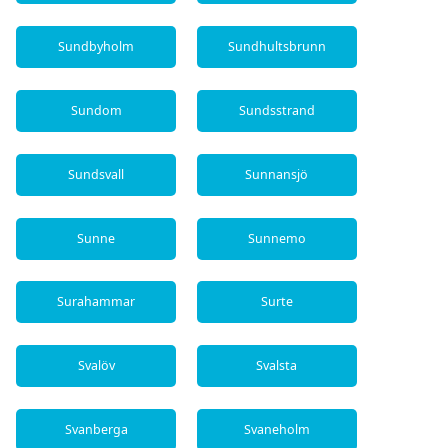
Sundbyholm
Sundhultsbrunn
Sundom
Sundsstrand
Sundsvall
Sunnansjö
Sunne
Sunnemo
Surahammar
Surte
Svalöv
Svalsta
Svanberga
Svaneholm