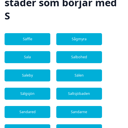
städer som börjar med
S
Säffle
Sågmyra
Sala
Salbohed
Saleby
Sälen
Sälgsjön
Saltsjöbaden
Sandared
Sandarne