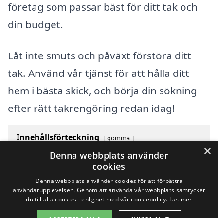
företag som passar bäst för ditt tak och
din budget.
Låt inte smuts och påväxt förstöra ditt
tak. Använd vår tjänst för att hålla ditt
hem i bästa skick, och börja din sökning
efter rätt takrengöring redan idag!
Innehållsförteckning
gömma
×
1
Översikt över svenska städer som börjar med S
Denna webbplats använder
2
Sök efter en skicklig takrengöring i andra städer i
cookies
Sverige
Denna webbplats använder cookies för att förbättra
användarupplevelsen. Genom att använda vår webbplats samtycker
du till alla cookies i enlighet med vår cookiepolicy.
Läs mer