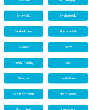
Skavkulla
Skebobruk
Skebokvarn
Skeda udde
Skedala
Skede
Skedvi kyrkby
Skee
Skegrie
Skellefteå
Skelleftehamn
Skepplanda
Skeppshult
Skeppsvik