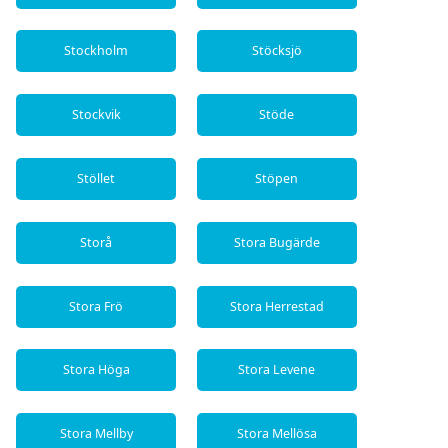
Stockholm
Stöcksjö
Stockvik
Stöde
Stöllet
Stöpen
Storå
Stora Bugärde
Stora Frö
Stora Herrestad
Stora Höga
Stora Levene
Stora Mellby
Stora Mellösa