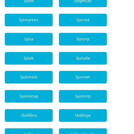
Sjöbo
Sjögestad
Sjömarken
Sjörröd
Sjösa
Sjötorp
Sjövik
Sjuhalla
Sjulsmark
Sjunnen
Sjunnerup
Sjuntorp
Skällåkra
Skällinge