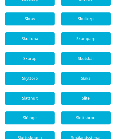
Skruv
Skultorp
Skultuna
Skumparp
Skurup
Skutskär
Skyttorp
Slaka
Slätthult
Slite
Slöinge
Slottsbron
Slottsskogen
Smålandsstenar