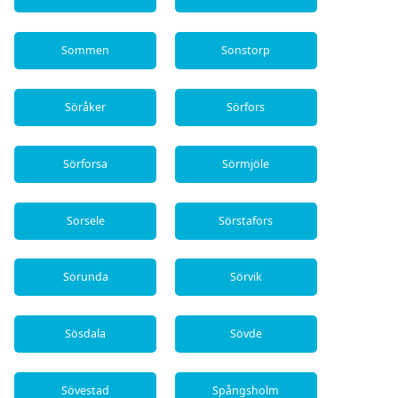
Sommen
Sonstorp
Söråker
Sörfors
Sörforsa
Sörmjöle
Sorsele
Sörstafors
Sorunda
Sörvik
Sösdala
Sövde
Sövestad
Spångsholm