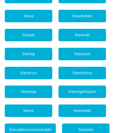
Stava
Stavreviken
Stavsjö
Stavsnäs
Stehag
Stenared
Stenbron
Stenhamra
Steninge
Steningehöjden
Stenis
Stennäset
Stensättra tomtområde
Stensele