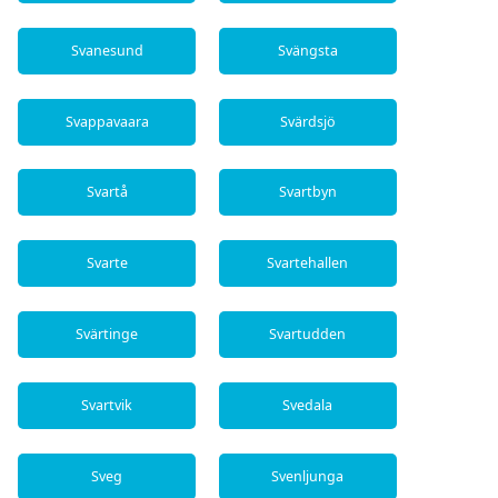
Svanesund
Svängsta
Svappavaara
Svärdsjö
Svartå
Svartbyn
Svarte
Svartehallen
Svärtinge
Svartudden
Svartvik
Svedala
Sveg
Svenljunga