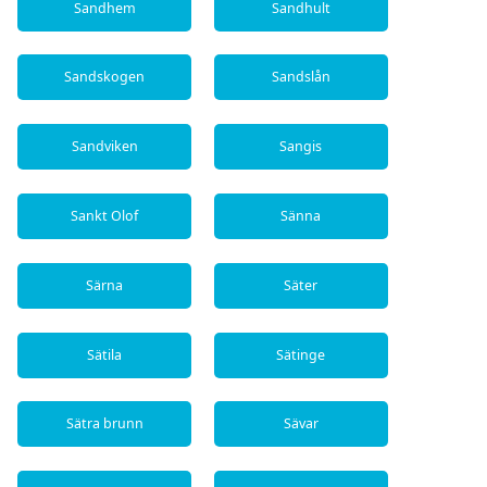
Sandhem
Sandhult
Sandskogen
Sandslån
Sandviken
Sangis
Sankt Olof
Sänna
Särna
Säter
Sätila
Sätinge
Sätra brunn
Sävar