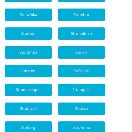
Stora Vika
Storebro
Storfors
Storholmen
Storuman
Storvik
Storvreta
Strålsnäs
Strandskogen
Strängnäs
Strångsjö
Stråssa
Striberg
Strömma