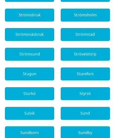
Strömsbruk
Strömsholm
Strömsnäsbruk
Strömstad
Strömsund
Strövelstorp
Stugun
Sturefors
Sturkö
Styrsö
Sulvik
Sund
Sundborn
Sundby