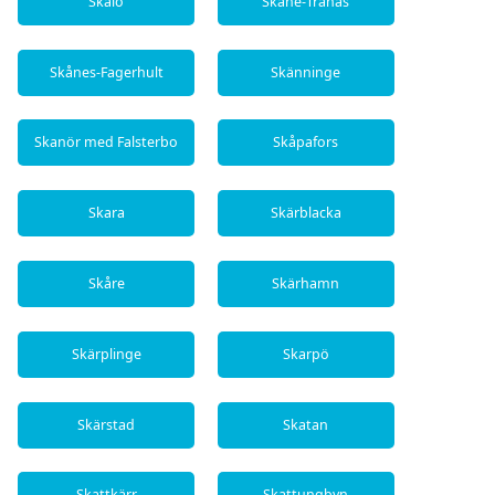
Skålö
Skåne-Tranås
Skånes-Fagerhult
Skänninge
Skanör med Falsterbo
Skåpafors
Skara
Skärblacka
Skåre
Skärhamn
Skärplinge
Skarpö
Skärstad
Skatan
Skattkärr
Skattungbyn