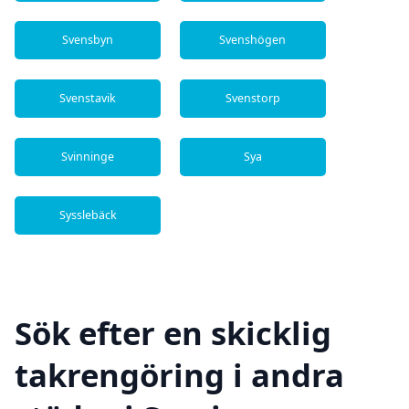
Svensbyn
Svenshögen
Svenstavik
Svenstorp
Svinninge
Sya
Sysslebäck
Sök efter en skicklig
takrengöring i andra