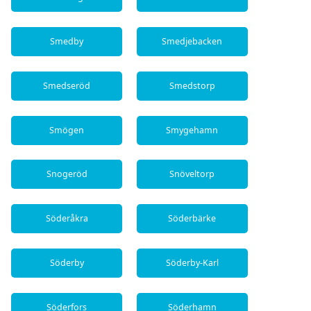
Smedby
Smedjebacken
Smedseröd
Smedstorp
Smögen
Smygehamn
Snogeröd
Snöveltorp
Söderåkra
Söderbärke
Söderby
Söderby-Karl
Söderfors
Söderhamn