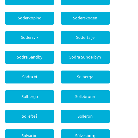
Söderköping
Söderskogen
Södersvik
Södertälje
Södra Sandby
Södra Sunderbyn
Södra Vi
Solberga
Solberga
Sollebrunn
Sollefteå
Sollerön
Solvarbo
Sölvesborg