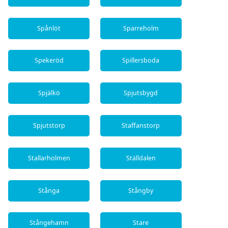
Spånlöt
Sparreholm
Spekeröd
Spillersboda
Spjälkö
Spjutsbygd
Spjutstorp
Staffanstorp
Stallarholmen
Ställdalen
Stånga
Stångby
Stångehamn
Stare