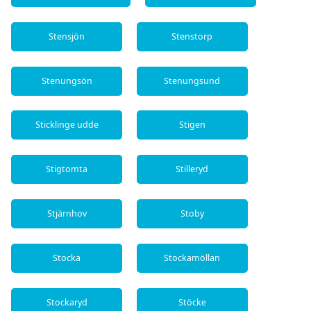
Stensjön
Stenstorp
Stenungsön
Stenungsund
Sticklinge udde
Stigen
Stigtomta
Stilleryd
Stjärnhov
Stoby
Stocka
Stockamöllan
Stockaryd
Stöcke