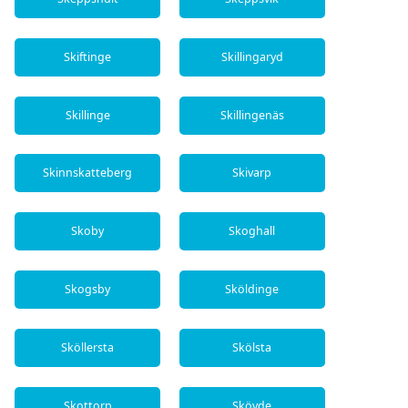
Skiftinge
Skillingaryd
Skillinge
Skillingenäs
Skinnskatteberg
Skivarp
Skoby
Skoghall
Skogsby
Sköldinge
Sköllersta
Skölsta
Skottorp
Skövde