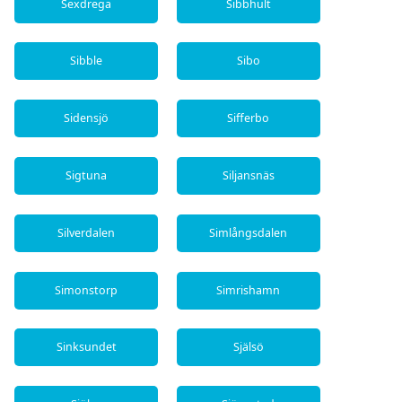
Sexdrega
Sibbhult
Sibble
Sibo
Sidensjö
Sifferbo
Sigtuna
Siljansnäs
Silverdalen
Simlångsdalen
Simonstorp
Simrishamn
Sinksundet
Själsö