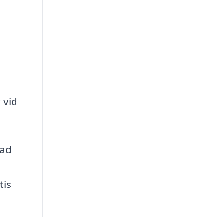
 vid
rad
tis