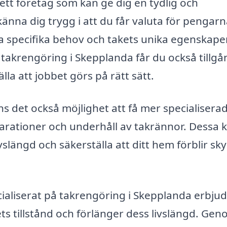
 ett företag som kan ge dig en tydlig och
känna dig trygg i att du får valuta för pengarn
a specifika behov och takets unika egenskaper
akrengöring i Skepplanda får du också tillgång
lla att jobbet görs på rätt sätt.
s det också möjlighet att få mer specialisera
arationer och underhåll av takrännor. Dessa 
vslängd och säkerställa att ditt hem förblir sk
ialiserat på takrengöring i Skepplanda erbju
ts tillstånd och förlänger dess livslängd. Gen