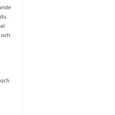
gande
 du
al
t och
 och