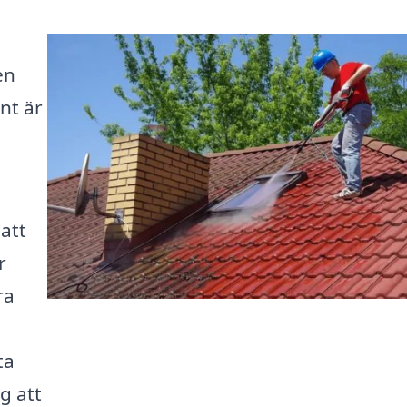
en
ent är
 att
r
ra
ta
g att