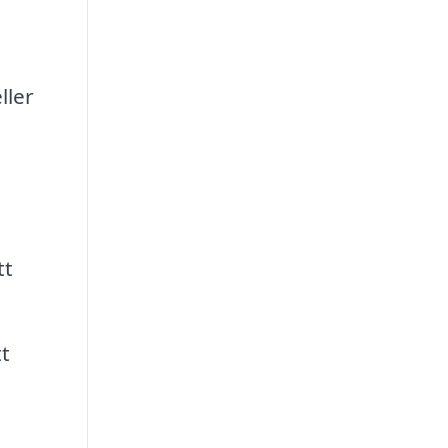
ller
tt
t