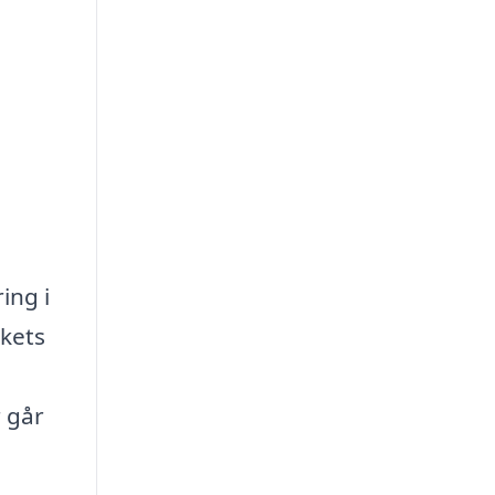
ing i
akets
r går