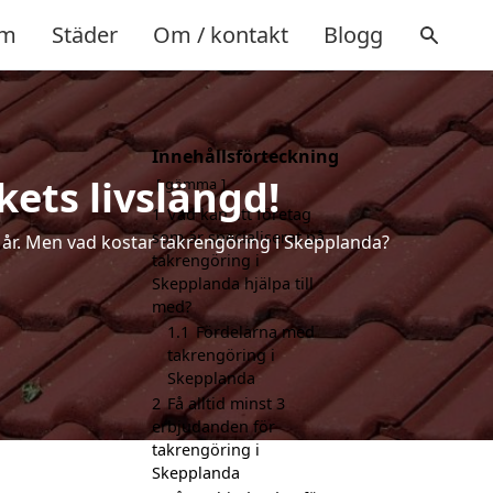
m
Städer
Om / kontakt
Blogg
Innehållsförteckning
kets livslängd!
gömma
1
Vad kan ett företag
som är specialiserat på
a år. Men vad kostar takrengöring i Skepplanda?
takrengöring i
Skepplanda hjälpa till
med?
1.1
Fördelarna med
takrengöring i
Skepplanda
2
Få alltid minst 3
erbjudanden för
takrengöring i
Skepplanda