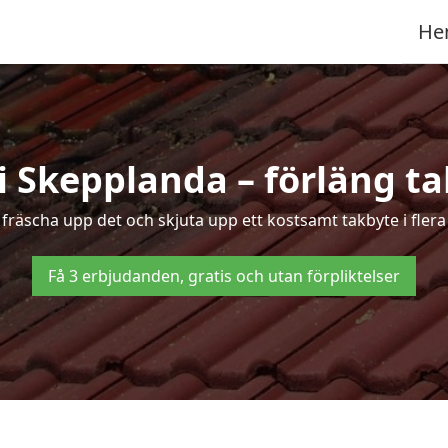
He
 Skepplanda – förläng ta
g fräscha upp det och skjuta upp ett kostsamt takbyte i fler
Få 3 erbjudanden, gratis och utan förpliktelser