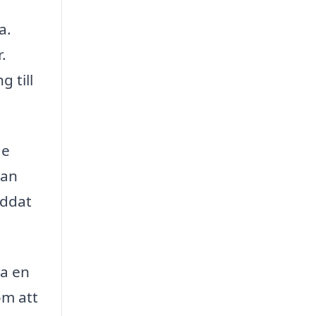
a.
.
 till
de
kan
yddat
da en
om att