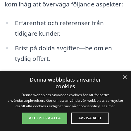
kom ihåg att överväga följande aspekter:
Erfarenhet och referenser från
tidigare kunder.
Brist på dolda avgifter—be om en
tydlig offert.
Typ av utrustning och
×
Denna webbplats använder
rengöringsmetoder som används.
cookies
Denna webbplats använder cookies för att förbättra
Garantier och efterservice som
användarupplevelsen. Genom att använda vår webbplats samtycker
du till alla cookies i enlighet med vår cookiepolicy.
Läs mer
erbjuds.
ACCEPTERA ALLA
AVVISA ALLT
Med hjälp av plattformar som xn--