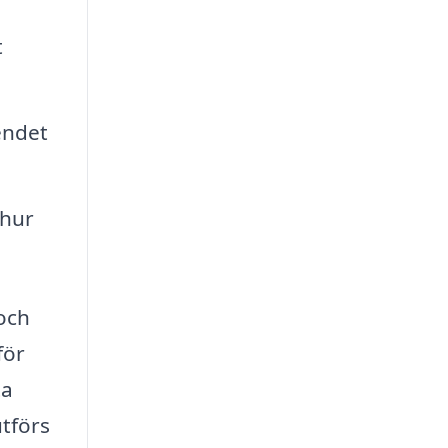
t
endet
 hur
 och
för
ta
utförs