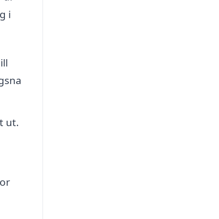
g i
ll
ägsna
 ut.
dor