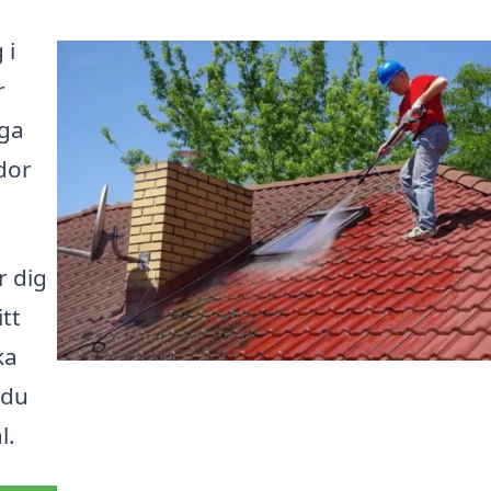
 i
r
iga
dor
r dig
itt
ka
 du
l.