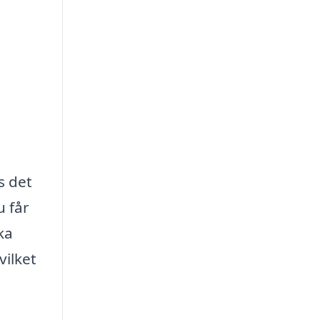
s det
u får
ka
vilket