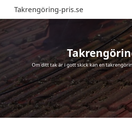
Takrengöring-pris.se
Takrengöring
Om ditt tak är i gott skick kan en takrengöri