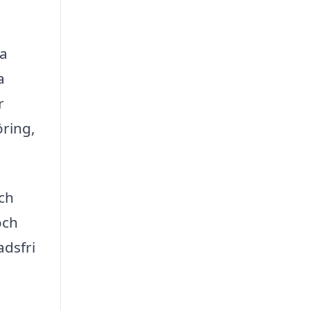
ra
a
r
öring,
ch
och
adsfri