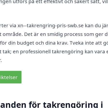
ngen utförs på ett effektivt och säkert sätt, vi
ferter via xn--takrengring-pris-swb.se kan du j
ditt område. Det är en smidig process som ger d
 för din budget och dina krav. Tveka inte att g
tt tak; en professionell takrengöring kan vara 
.
iktelser
danden för takrengöring i