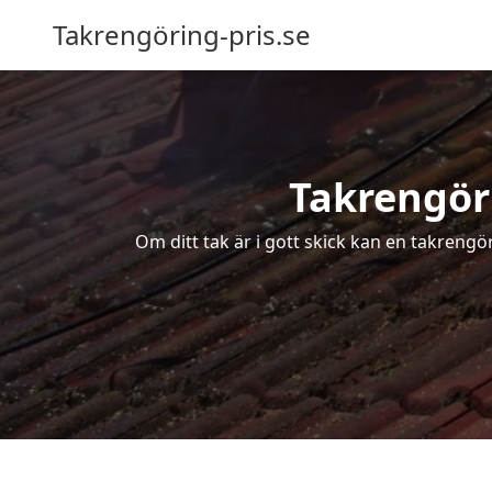
Takrengöring-pris.se
Takrengöri
Om ditt tak är i gott skick kan en takrengö