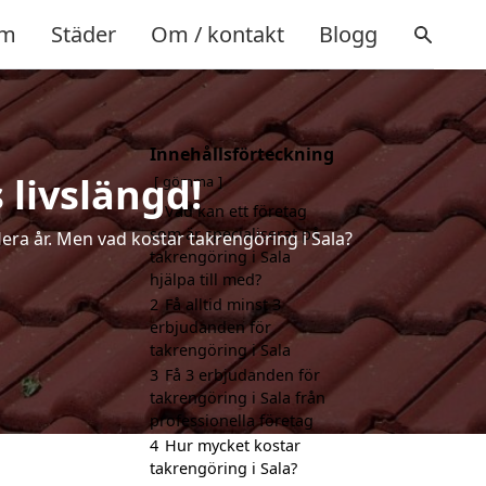
m
Städer
Om / kontakt
Blogg
Innehållsförteckning
 livslängd!
gömma
1
Vad kan ett företag
som är specialiserat på
lera år. Men vad kostar takrengöring i Sala?
takrengöring i Sala
hjälpa till med?
2
Få alltid minst 3
erbjudanden för
takrengöring i Sala
3
Få 3 erbjudanden för
takrengöring i Sala från
professionella företag
4
Hur mycket kostar
takrengöring i Sala?