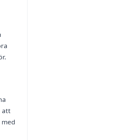
n
bra
r.
na
 att
r med