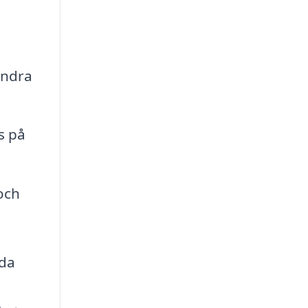
indra
s på
och
dda