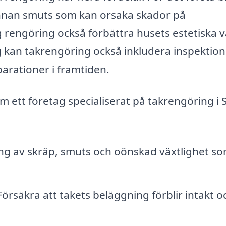
 annan smuts som kan orsaka skador på
 rengöring också förbättra husets estetiska v
g kan takrengöring också inkludera inspektion
parationer i framtiden.
m ett företag specialiserat på takrengöring i 
g av skräp, smuts och oönskad växtlighet s
örsäkra att takets beläggning förblir intakt o
.