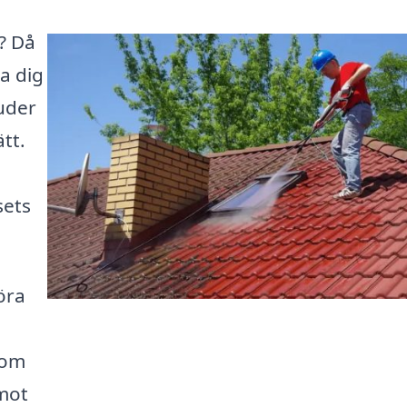
a? Då
pa dig
juder
tt.
sets
öra
som
 mot