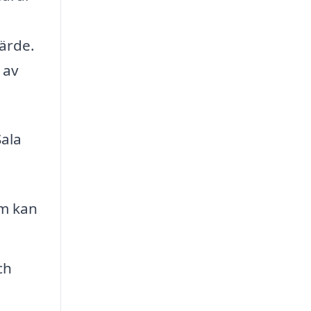
ärde.
 av
Sala
om kan
ch