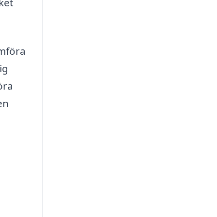
lket
ämföra
ig
öra
en