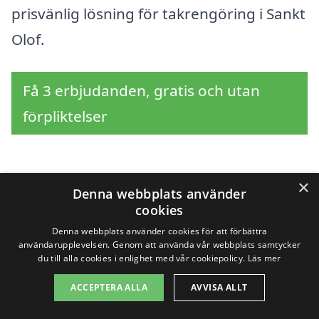
prisvänlig lösning för takrengöring i Sankt
Olof.
Få 3 erbjudanden, gratis och utan
förpliktelser
×
Sök efter en
Denna webbplats använder
cookies
professionell för
Denna webbplats använder cookies för att förbättra
användarupplevelsen. Genom att använda vår webbplats samtycker
takrengöring i andra
du till alla cookies i enlighet med vår cookiepolicy.
Läs mer
städer nära Sankt Olof
ACCEPTERA ALLA
AVVISA ALLT