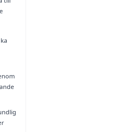
till
de
aka
a
Genom
dande
undlig
er