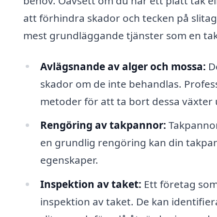
behov. Oavsett om du har ett platt tak ell
att förhindra skador och tecken på slita
mest grundläggande tjänster som en takr
Avlägsnande av alger och mossa:
De
skador om de inte behandlas. Profes
metoder för att ta bort dessa växter 
Rengöring av takpannor:
Takpannor
en grundlig rengöring kan din takpan
egenskaper.
Inspektion av taket:
Ett företag som
inspektion av taket. De kan identifie