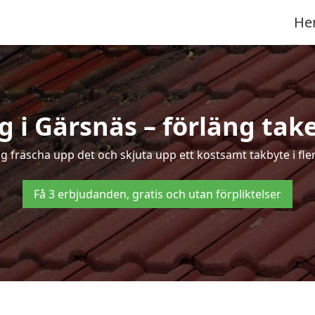
He
 i Gärsnäs – förläng take
ng fräscha upp det och skjuta upp ett kostsamt takbyte i fl
Få 3 erbjudanden, gratis och utan förpliktelser