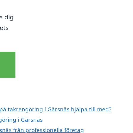
pa dig
kets
 på takrengöring i Gärsnäs hjälpa till med?
göring i Gärsnäs
snäs från professionella företag