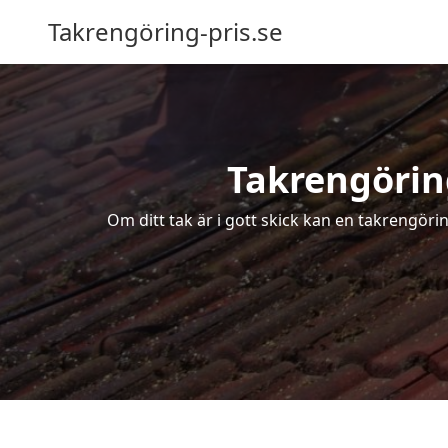
Takrengöring-pris.se
Takrengöring
Om ditt tak är i gott skick kan en takrengöri