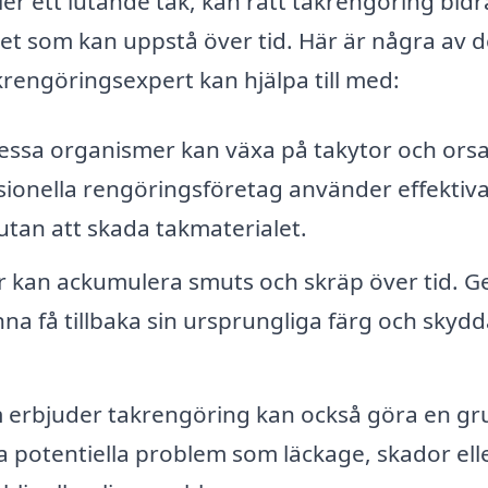
er ett lutande tak, kan rätt takrengöring bidra 
get som kan uppstå över tid. Här är några av 
engöringsexpert kan hjälpa till med:
ssa organismer kan växa på takytor och ors
sionella rengöringsföretag använder effektiv
utan att skada takmaterialet.
 kan ackumulera smuts och skräp över tid. 
na få tillbaka sin ursprungliga färg och skyd
 erbjuder takrengöring kan också göra en gr
ra potentiella problem som läckage, skador ell