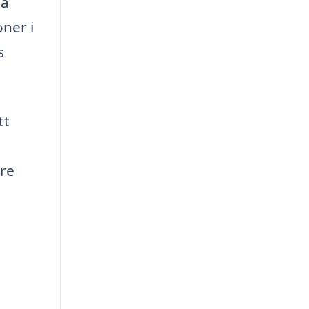
så
oner i
s
tt
are