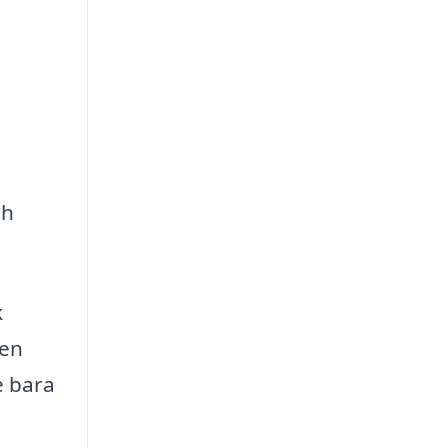
ch
k
den
e bara