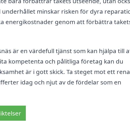
e bara förbättrar takets utseende, utan ock
äl underhållet minskar risken för dyra reparati
nka energikostnader genom att förbättra taket
s är en värdefull tjänst som kan hjälpa till a
ita kompetenta och pålitliga företag kan du
rksamhet är i gott skick. Ta steget mot ett ren
ferter idag och njut av de fördelar som en
iktelser