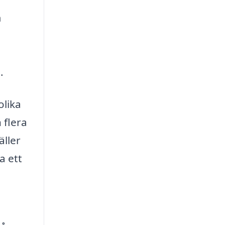
m
.
olika
 flera
äller
a ett