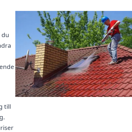
n du
ndra
seende
till
g.
riser