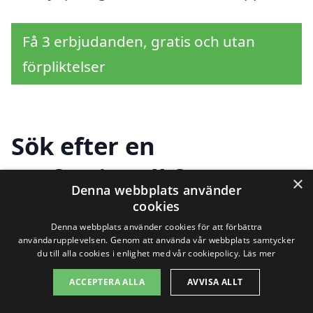
Få 3 erbjudanden, gratis och utan
förpliktelser
Sök efter en
professionell för
×
Denna webbplats använder
takrengöring i andra
cookies
Denna webbplats använder cookies för att förbättra
städer nära Skellefteå
användarupplevelsen. Genom att använda vår webbplats samtycker
du till alla cookies i enlighet med vår cookiepolicy.
Läs mer
ACCEPTERA ALLA
AVVISA ALLT
Att hålla taket rent är viktigt för att