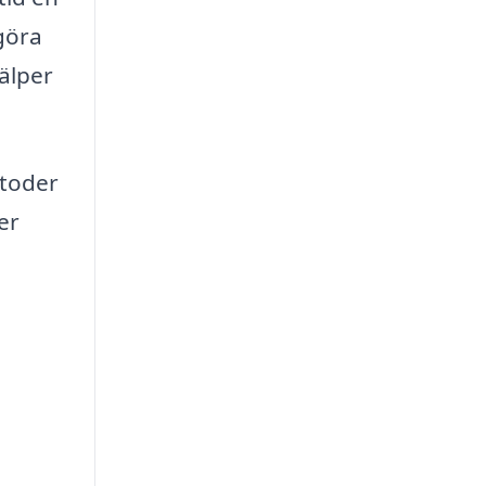
göra
jälper
etoder
er