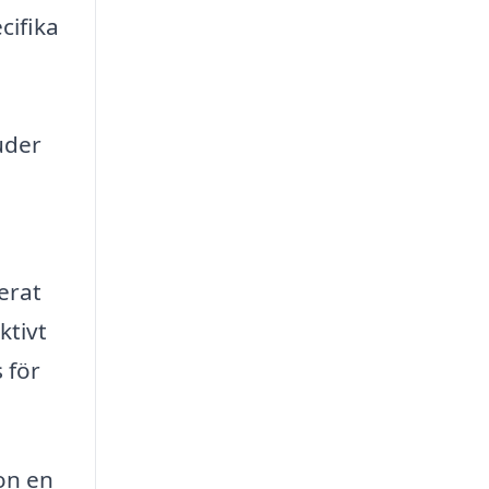
cifika
uder
erat
ktivt
s för
on en