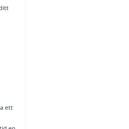
ditt
a ett
tid en