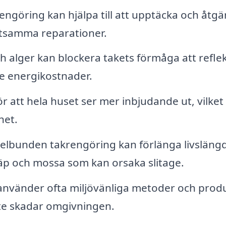
engöring kan hjälpa till att upptäcka och åtgä
stsamma reparationer.
 alger kan blockera takets förmåga att refle
re energikostnader.
ör att hela huset ser mer inbjudande ut, vilket
het.
lbunden takrengöring kan förlänga livsläng
äp och mossa som kan orsaka slitage.
 använder ofta miljövänliga metoder och prod
nte skadar omgivningen.