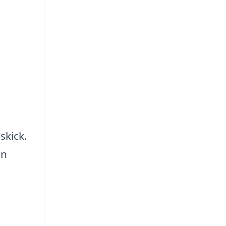
skick.
ån