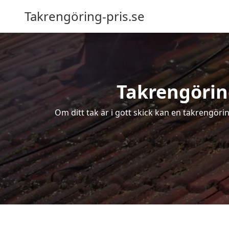
Takrengöring-pris.se
Takrengöring
Om ditt tak är i gott skick kan en takrengör