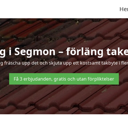
He
 i Segmon – förläng take
ing fräscha upp det och skjuta upp ett kostsamt takbyte i fl
Få 3 erbjudanden, gratis och utan förpliktelser