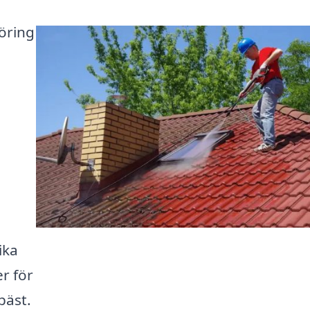
öring
ika
r för
bäst.