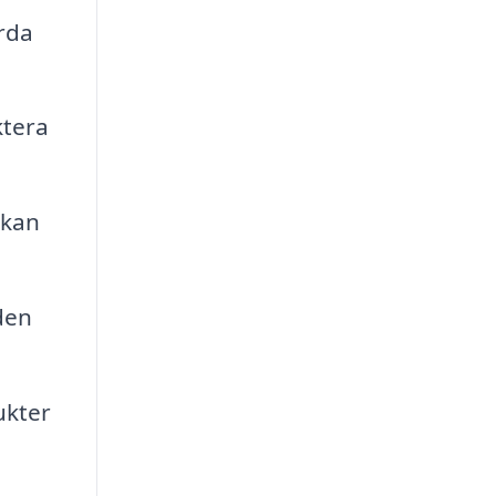
rda
ktera
 kan
den
ukter