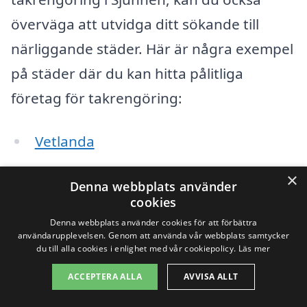
överväga att utvidga ditt sökande till
närliggande städer. Här är några exempel
på städer där du kan hitta pålitliga
företag för takrengöring:
Vetlanda
Rättvik
×
Denna webbplats använder
cookies
Bredaryd
Denna webbplats använder cookies för att förbättra
användarupplevelsen. Genom att använda vår webbplats samtycker
Hestra
du till alla cookies i enlighet med vår cookiepolicy.
Läs mer
Skillingaryd
ACCEPTERA ALLA
AVVISA ALLT