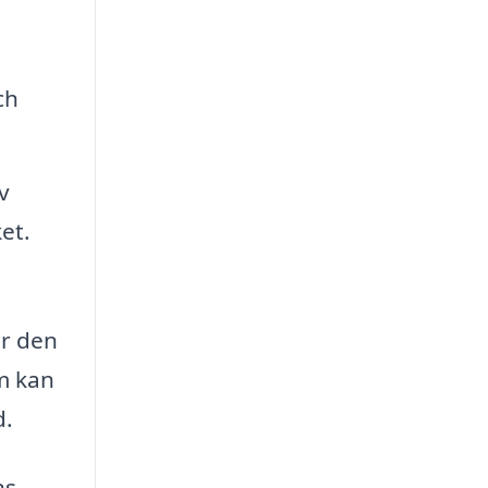
ch
v
et.
ar den
om kan
d.
ns