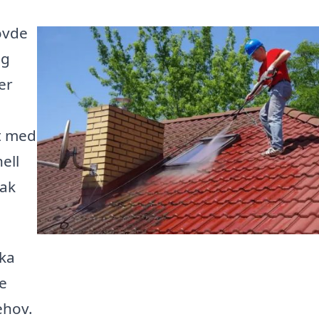
kövde
ig
er
t med
ell
tak
ika
re
ehov.