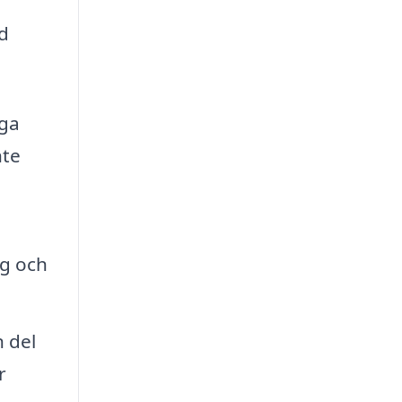
ed
gga
nte
rg och
 del
r