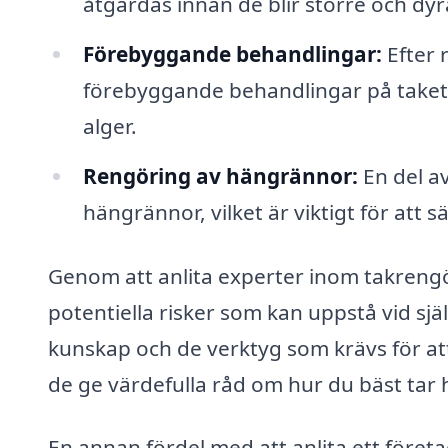
åtgärdas innan de blir större och dyra
Förebyggande behandlingar:
Efter 
förebyggande behandlingar på taket f
alger.
Rengöring av hängrännor:
En del a
hängrännor, vilket är viktigt för att s
Genom att anlita experter inom takrengö
potentiella risker som kan uppstå vid sj
kunskap och de verktyg som krävs för att
de ge värdefulla råd om hur du bäst tar h
En annan fördel med att anlita ett företa