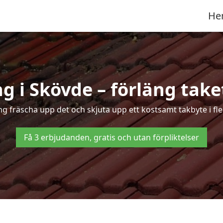
He
g i Skövde – förläng taket
ing fräscha upp det och skjuta upp ett kostsamt takbyte i fl
Få 3 erbjudanden, gratis och utan förpliktelser