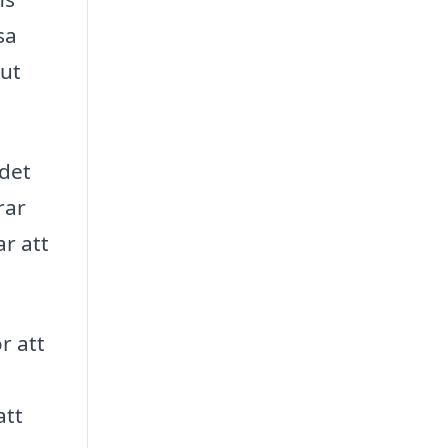
sa
 ut
 det
rar
ar att
r att
att