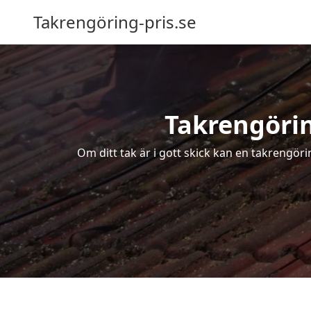
Takrengöring-pris.se
Takrengörin
Om ditt tak är i gott skick kan en takrengör