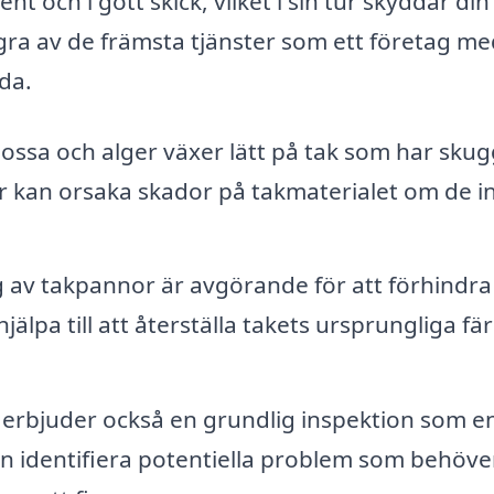
nt och i gott skick, vilket i sin tur skyddar din
gra av de främsta tjänster som ett företag m
da.
ssa och alger växer lätt på tak som har sku
r kan orsaka skador på takmaterialet om de i
av takpannor är avgörande för att förhindra
älpa till att återställa takets ursprungliga fä
rbjuder också en grundlig inspektion som en
n identifiera potentiella problem som behöve