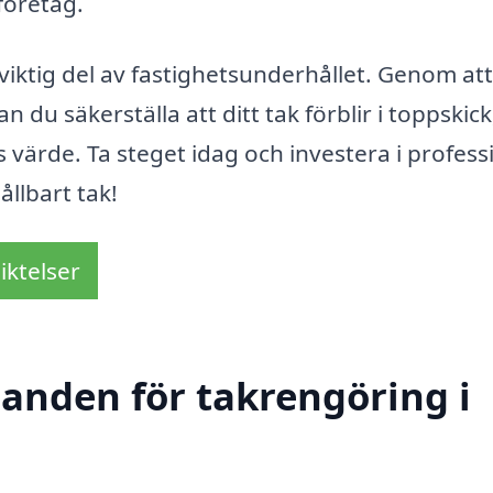
 företag.
iktig del av fastighetsunderhållet. Genom att
n du säkerställa att ditt tak förblir i toppskick
s värde. Ta steget idag och investera i profess
llbart tak!
iktelser
danden för takrengöring i