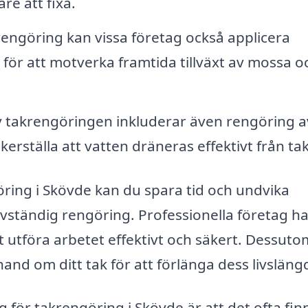
re att fixa.
rengöring kan vissa företag också applicera
ör att motverka framtida tillväxt av mossa o
v takrengöringen inkluderar även rengöring a
äkerställa att vatten dräneras effektivt från tak
ring i Skövde kan du spara tid och undvika
älvständig rengöring. Professionella företag h
 utföra arbetet effektivt och säkert. Dessut
and om ditt tak för att förlänga dess livsläng
g för takrengöring i Skövde är att det ofta fin