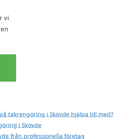
 vi
gen
 på takrengöring i Skövde hjälpa till med?
göring i Skövde
de från professionella företag