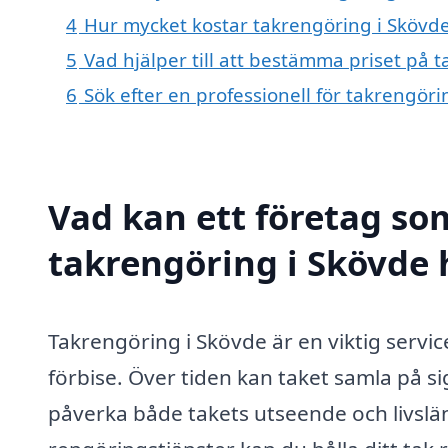
4
Hur mycket kostar takrengöring i Skövd
5
Vad hjälper till att bestämma priset på 
6
Sök efter en professionell för takrengör
Vad kan ett företag som
takrengöring i Skövde h
Takrengöring i Skövde är en viktig serv
förbise. Över tiden kan taket samla på 
påverka både takets utseende och livslä