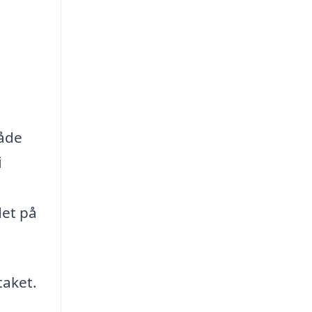
både
i
det på
taket.