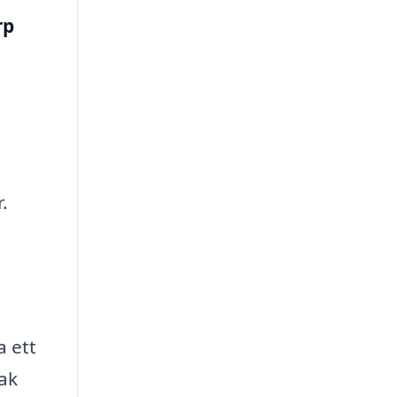
rp
.
a ett
tak