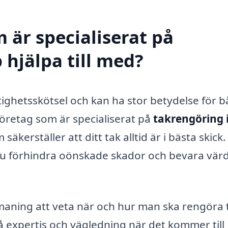
 är specialiserat på
 hjälpa till med?
astighetsskötsel och kan ha stor betydelse för 
företag som är specialiserat på
takrengöring 
äkerställer att ditt tak alltid är i bästa skick.
u förhindra oönskade skador och bevara vär
aning att veta när och hur man ska rengöra 
få expertis och vägledning när det kommer till