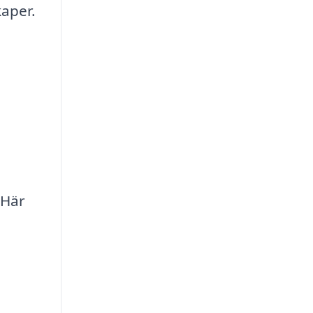
kaper.
 Här