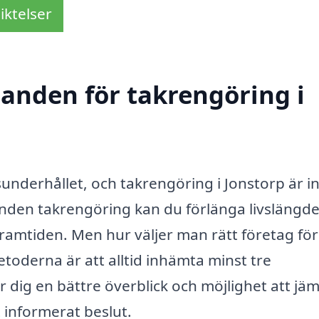
iktelser
danden för takrengöring i
husunderhållet, och takrengöring i Jonstorp är 
nden takrengöring kan du förlänga livslängd
framtiden. Men hur väljer man rätt företag för
toderna är att alltid inhämta minst tre
r dig en bättre överblick och möjlighet att jä
t informerat beslut.