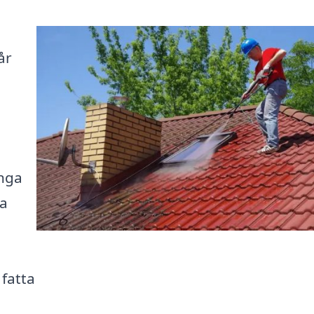
år
änga
ra
u
 fatta