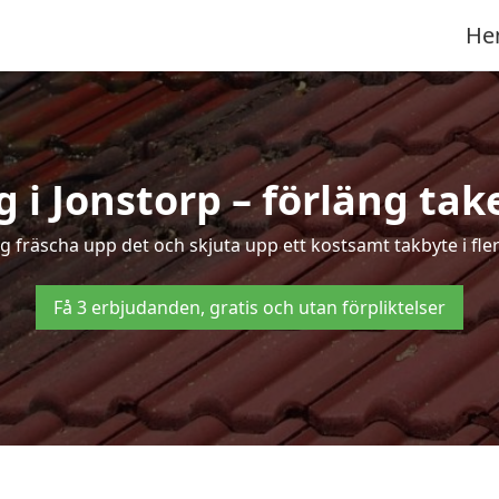
He
 i Jonstorp – förläng take
ng fräscha upp det och skjuta upp ett kostsamt takbyte i fle
Få 3 erbjudanden, gratis och utan förpliktelser