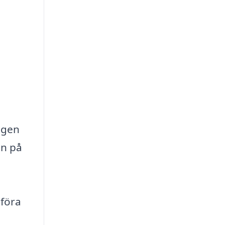
ingen
en på
mföra