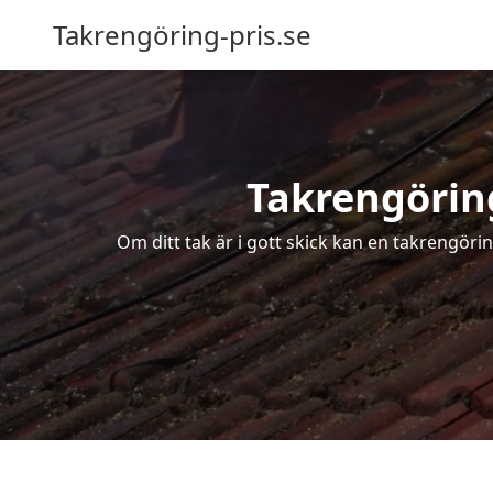
Takrengöring-pris.se
Takrengöring
Om ditt tak är i gott skick kan en takrengöri