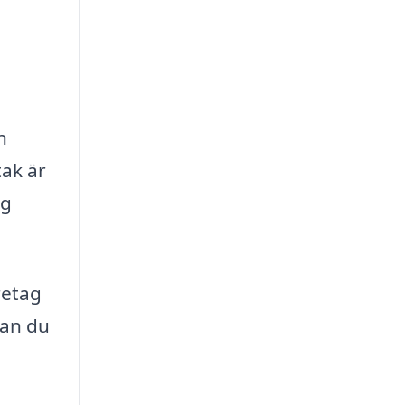
n
tak är
ng
retag
kan du