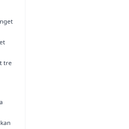
inget
et
t tre
na
 kan