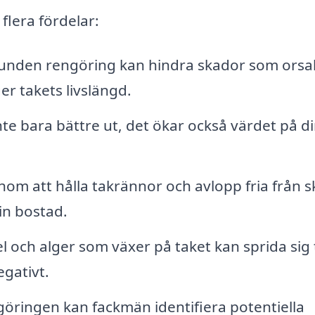
flera fördelar:
nden rengöring kan hindra skador som orsa
er takets livslängd.
inte bara bättre ut, det ökar också värdet på d
om att hålla takrännor och avlopp fria från s
in bostad.
 och alger som växer på taket kan sprida sig t
gativt.
öringen kan fackmän identifiera potentiella