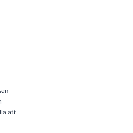
sen
n
la att