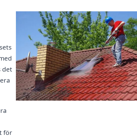
sets
 med
s det
tera
ära
t för