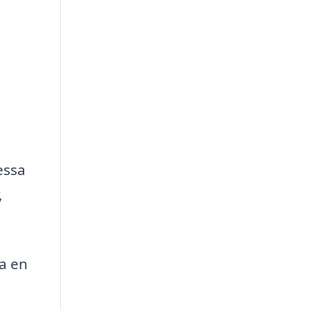
essa
,
ha en