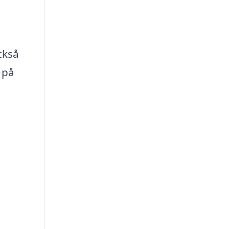
ckså
 på