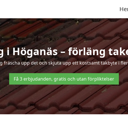
He
 i Höganäs – förläng take
ng fräscha upp det och skjuta upp ett kostsamt takbyte i fl
Få 3 erbjudanden, gratis och utan förpliktelser