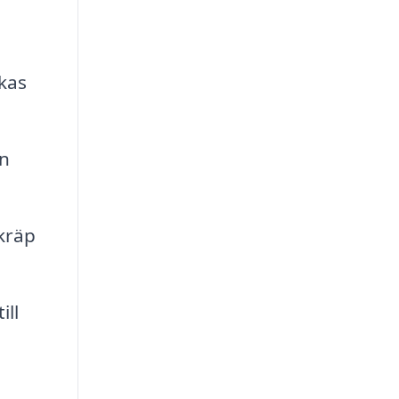
kas
in
kräp
ill