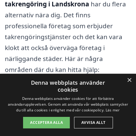
takrengöring i Landskrona
har du flera
alternativ nära dig. Det finns
professionella företag som erbjuder
takrengöringstjänster och det kan vara
klokt att också överväga företag i
närliggande städer. Här är några
områden där du kan hitta hjälp:
×
Denna webbplats använder
Helsingborg
cookies
Denna webbplats använder cookies för att förbättra
Ängelholm
användarupplevelsen. Genom att använda vår webbplats samtycker
du till alla cookies i enlighet med vår cookiepolicy.
Läs mer
Eslöv
ACCEPTERA ALLA
AVVISA ALLT
Kävlinge