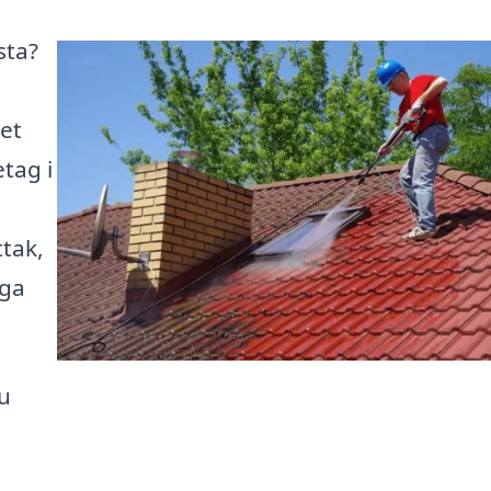
sta?
et
etag i
ttak,
iga
u