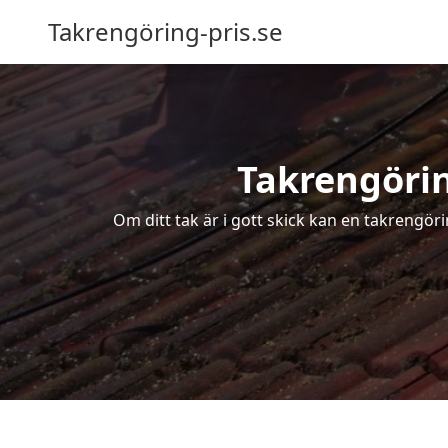
Takrengöring-pris.se
Takrengörin
Om ditt tak är i gott skick kan en takrengör