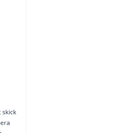
t skick
lera