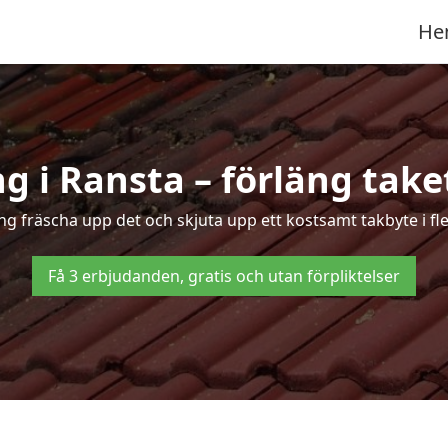
He
g i Ransta – förläng taket
ing fräscha upp det och skjuta upp ett kostsamt takbyte i fl
Få 3 erbjudanden, gratis och utan förpliktelser