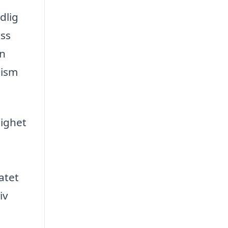
dlig
ess
in
lism
lighet
atet
iv