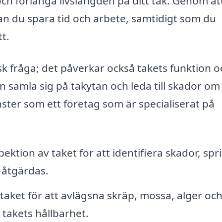
 och förlänga livslängden på ditt tak. Genom at
kan du spara tid och arbete, samtidigt som du
tt.
tisk fråga; det påverkar också takets funktion o
n samla sig på takytan och leda till skador om
nster som ett företag som är specialiserat på
ektion av taket för att identifiera skador, spr
 åtgärdas.
taket för att avlägsna skräp, mossa, alger oc
takets hållbarhet.