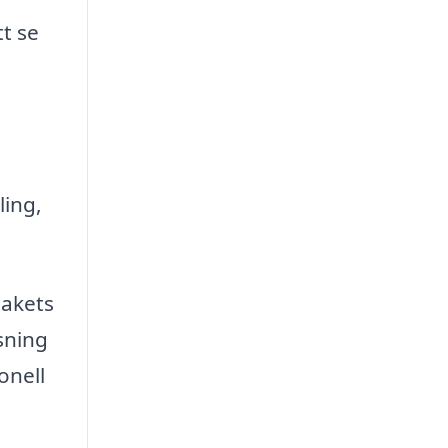
tt se
ling,
takets
sning
onell