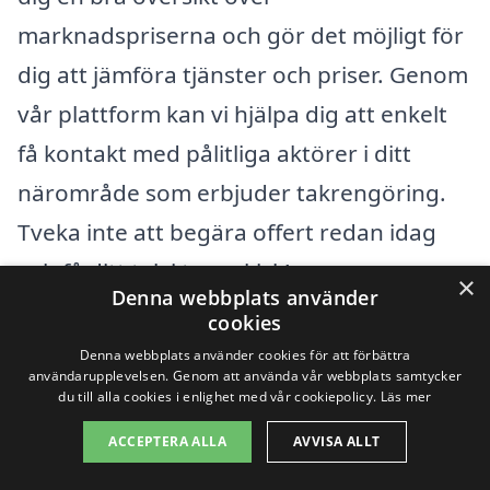
marknadspriserna och gör det möjligt för
dig att jämföra tjänster och priser. Genom
vår plattform kan vi hjälpa dig att enkelt
få kontakt med pålitliga aktörer i ditt
närområde som erbjuder takrengöring.
Tveka inte att begära offert redan idag
och få ditt tak i toppskick!
×
Denna webbplats använder
cookies
Få 3 erbjudanden, gratis och utan
Denna webbplats använder cookies för att förbättra
användarupplevelsen. Genom att använda vår webbplats samtycker
förpliktelser
du till alla cookies i enlighet med vår cookiepolicy.
Läs mer
ACCEPTERA ALLA
AVVISA ALLT