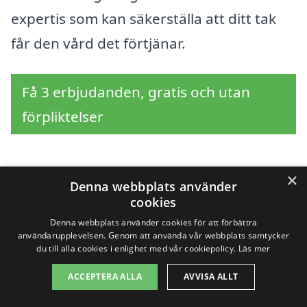
expertis som kan säkerställa att ditt tak
får den vård det förtjänar.
Få 3 erbjudanden, gratis och utan
förpliktelser
×
Denna webbplats använder
Sök efter en
cookies
professionell för
Denna webbplats använder cookies för att förbättra
användarupplevelsen. Genom att använda vår webbplats samtycker
takrengöring i andra
du till alla cookies i enlighet med vår cookiepolicy.
Läs mer
ACCEPTERA ALLA
AVVISA ALLT
städer nära Kättilsmåla