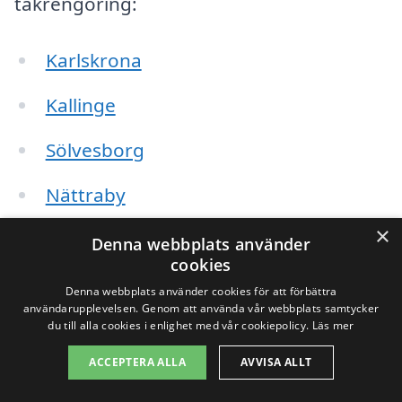
takrengöring:
Karlskrona
Kallinge
Sölvesborg
Nättraby
×
Asarum
Denna webbplats använder
cookies
Olofström
Denna webbplats använder cookies för att förbättra
användarupplevelsen. Genom att använda vår webbplats samtycker
Hässleholm
du till alla cookies i enlighet med vår cookiepolicy.
Läs mer
ACCEPTERA ALLA
AVVISA ALLT
Lyckeby