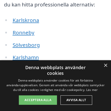
du kan hitta professionella alternativ:
Karlskrona
Ronneby
Sölvesborg
Karlshamn
×
Denna webbplats använder
Asarum
cookies
Denna webbplats använder cookies för att förbättra
Färjestaden
användarupplevelsen. Genom att använda vår webbplats samtycker
du till alla cookies i enlighet med vår cookiepolicy.
Läs mer
Hällevik
ACCEPTERA ALLA
AVVISA ALLT
Östersjö