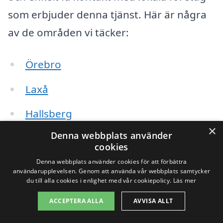
som erbjuder denna tjänst. Här är några
av de områden vi täcker:
Örebro
Laxå
Hallsberg
×
Denna webbplats använder
Kumla
cookies
Axberg
Denna webbplats använder cookies för att förbättra
användarupplevelsen. Genom att använda vår webbplats samtycker
du till alla cookies i enlighet med vår cookiepolicy.
Läs mer
Rudskoga
ACCEPTERA ALLA
AVVISA ALLT
Hällefors