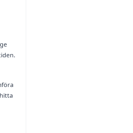
 ge
tiden.
mföra
hitta