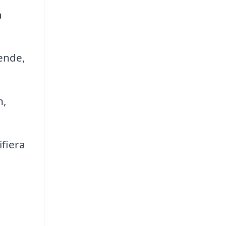
a
ende,
n,
fiera