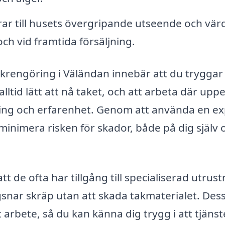
rar till husets övergripande utseende och vär
 och vid framtida försäljning.
 takrengöring i Väländan innebär att du tryggar
alltid lätt att nå taket, och att arbeta där upp
tning och erfarenhet. Genom att använda en ex
inimera risken för skador, både på dig själv 
tt de ofta har tillgång till specialiserad utrus
gsnar skräp utan att skada takmaterialet. De
 arbete, så du kan känna dig trygg i att tjäns