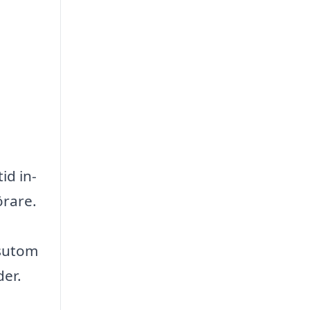
id in-
örare.
ssutom
der.