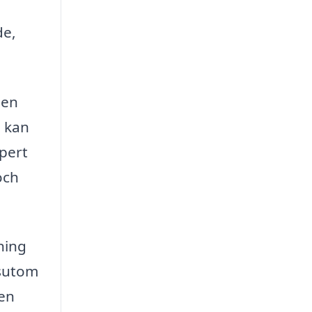
de,
 en
e kan
pert
och
tning
ssutom
ten