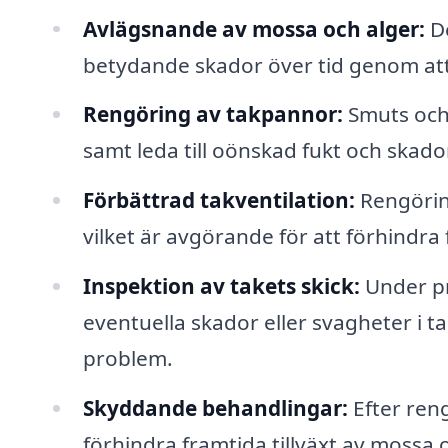
Avlägsnande av mossa och alger:
De
betydande skador över tid genom att
Rengöring av takpannor:
Smuts och 
samt leda till oönskad fukt och skado
Förbättrad takventilation:
Rengöring
vilket är avgörande för att förhindra
Inspektion av takets skick:
Under pr
eventuella skador eller svagheter i t
problem.
Skyddande behandlingar:
Efter reng
förhindra framtida tillväxt av mossa o