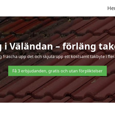
He
i Väländan – förläng tak
ng fräscha upp det och skjuta upp ett kostsamt takbyte i fle
Få 3 erbjudanden, gratis och utan förpliktelser