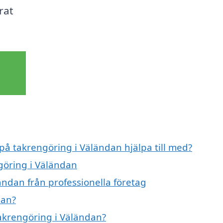
rat
 på takrengöring i Väländan hjälpa till med?
ngöring i Väländan
ändan från professionella företag
dan?
takrengöring i Väländan?