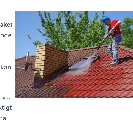
taket
ende
 kan
 att
ktigt
tta