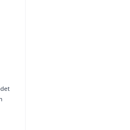
 det
m