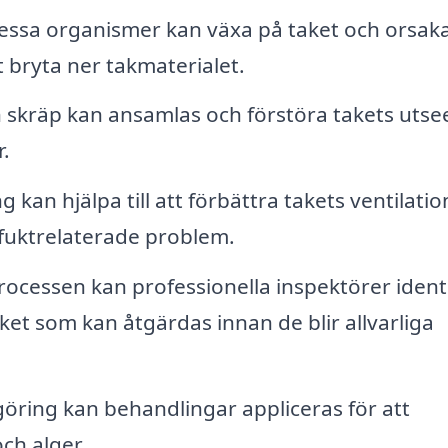
ssa organismer kan växa på taket och orsak
 bryta ner takmaterialet.
skräp kan ansamlas och förstöra takets utse
r.
 kan hjälpa till att förbättra takets ventilatio
 fuktrelaterade problem.
ocessen kan professionella inspektörer identi
aket som kan åtgärdas innan de blir allvarliga
öring kan behandlingar appliceras för att
ch alger.