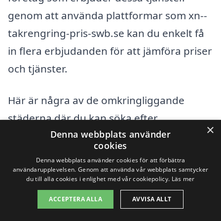
genom att använda plattformar som xn--
takrengring-pris-swb.se kan du enkelt få
in flera erbjudanden för att jämföra priser
och tjänster.
Här är några av de omkringliggande
städerna där du kan söka efter
×
Denna webbplats använder
takrengöringstjänster:
cookies
Denna webbplats använder cookies för att förbättra
Karlshamn
användarupplevelsen. Genom att använda vår webbplats samtycker
du till alla cookies i enlighet med vår cookiepolicy.
Läs mer
Korsberga
ACCEPTERA ALLA
AVVISA ALLT
Ryd