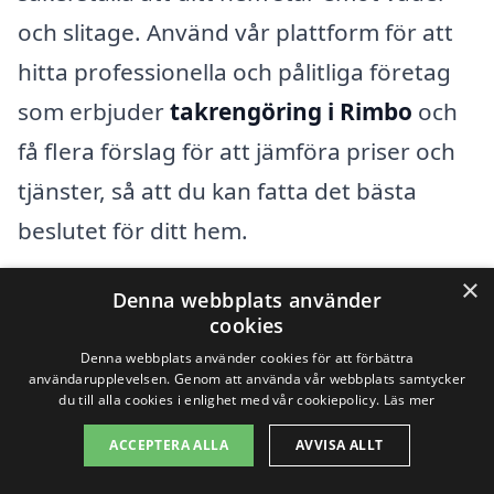
och slitage. Använd vår plattform för att
hitta professionella och pålitliga företag
som erbjuder
takrengöring i Rimbo
och
få flera förslag för att jämföra priser och
tjänster, så att du kan fatta det bästa
beslutet för ditt hem.
×
Denna webbplats använder
Få 3 erbjudanden, gratis och utan
cookies
förpliktelser
Denna webbplats använder cookies för att förbättra
användarupplevelsen. Genom att använda vår webbplats samtycker
du till alla cookies i enlighet med vår cookiepolicy.
Läs mer
ACCEPTERA ALLA
AVVISA ALLT
Sök efter en