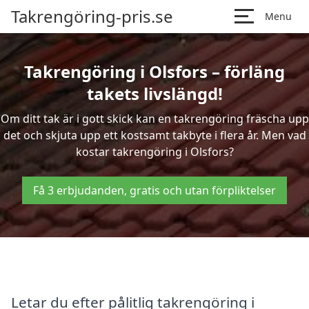
Takrengöring-pris.se
Menu
Takrengöring i Olsfors – förläng
takets livslängd!
Om ditt tak är i gott skick kan en takrengöring fräscha upp
det och skjuta upp ett kostsamt takbyte i flera år. Men vad
kostar takrengöring i Olsfors?
Få 3 erbjudanden, gratis och utan förpliktelser
Letar du efter pålitlig takrengöring i