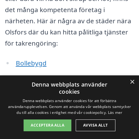
det många kompetenta företag i
närheten. Här är några av de städer nära
Olsfors där du kan hitta pålitliga tjänster
för takrengöring:
Bollebygd
Alebäck
×
Denna webbplats använder
cookies
Sätila
Denna webbplats använder cookies för att förbättra
användarupplevelsen. Genom att använda vår webbplats samtycker
Kullavik
du till alla cookies i enlighet med vår cookiepolicy.
Läs mer
Björketorp
ACCEPTERA ALLA
AVVISA ALLT