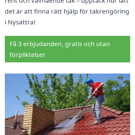
rent och välmående tak – upptäck hur lätt
det är att finna rätt hjälp för takrengöring
i Nysättra!
Få 3 erbjudanden, gratis och utan
förpliktelser