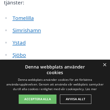
tjänster:
Tomelilla
Simrishamn
Ystad
Sjöbo
×
Hammarlund
Denna webbplats använder
cookies
Skurup
Denna webbplats använder cookies för att förbättra
användarupplevelsen. Genom att använda vår webbplats samtycker
du till alla cookies i enlighet med vår cookiepolicy.
Läs mer
Östra Tommarp
ACCEPTERA ALLA
AVVISA ALLT
Björna