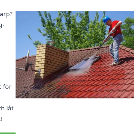
tarp?
g-
t för
h låt
k!