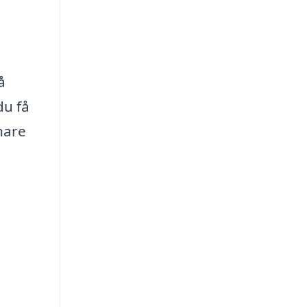
å
du få
nare