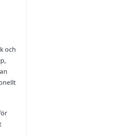
ck och
äp,
kan
onellt
för
t