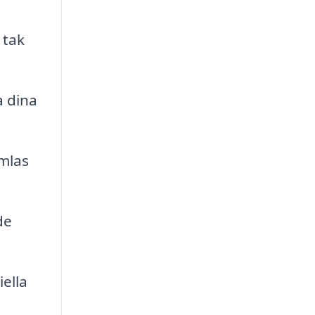
 tak
a dina
mlas
de
ella