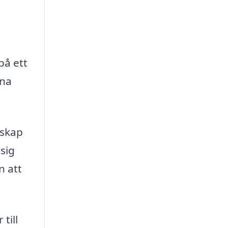
a
på ett
ina
nskap
sig
n att
till