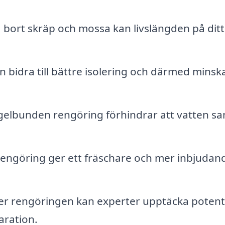
bort skräp och mossa kan livslängden på ditt
n bidra till bättre isolering och därmed minsk
elbunden rengöring förhindrar att vatten sa
rengöring ger ett fräschare och mer inbjudan
r rengöringen kan experter upptäcka potenti
ration.