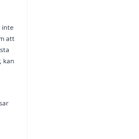
 inte
m att
ästa
, kan
sar