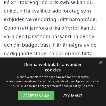
På xn--takrengring-pris-swb.se kan du
enkelt hitta kvalificerade företag som
erbjuder takrengöring i ditt närområde.
Genom att jämföra olika offerter kan du
välja den tjänst som passar dina behov
och din budget bäst. Här är några av de
närliggande städerna där du kan hitta
professionella takrengöringstjänster:
×
Denna webbplats använder
cookies
Sollefteå
Denna webbplats använder cookies för att förbättra
användarupplevelsen. Genom att använda vår webbplats samtycker
du till alla cookies i enlighet med vår cookiepolicy.
Läs mer
Bjästa
ACCEPTERA ALLA
AVVISA ALLT
Kramfors