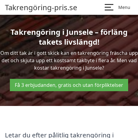
Takrengöring-pris.se
Menu
Takrengöring i Junsele – förläng
takets livslängd!
Om ditt tak är i gott skick kan en takrengöring fräscha upp
det och skjuta upp ett kostsamt takbyte i flera år. Men vad
kostar takrengöring i Junsele?
Få 3 erbjudanden, gratis och utan förpliktelser
Letar du efter pålitlig takrengöring i