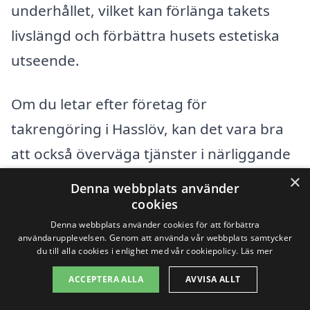
underhållet, vilket kan förlänga takets
livslängd och förbättra husets estetiska
utseende.
Om du letar efter företag för
takrengöring i Hasslöv, kan det vara bra
att också överväga tjänster i närliggande
städer. Här är några städer i området där
×
Denna webbplats använder
du kan hitta kvalificerade entreprenörer:
cookies
Denna webbplats använder cookies för att förbättra
användarupplevelsen. Genom att använda vår webbplats samtycker
Ullared
du till alla cookies i enlighet med vår cookiepolicy.
Läs mer
Veinge
ACCEPTERA ALLA
AVVISA ALLT