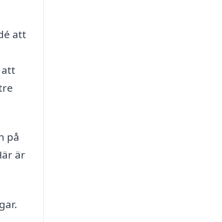
dé att
 att
tre
en på
är är
gar.