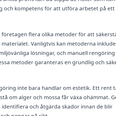
g och kompetens för att utföra arbetet på ett
företagen flera olika metoder för att säkerstä
a materialet. Vanligtvis kan metoderna inklud
iljövänliga lösningar, och manuell rengöring 
essa metoder garanteras en grundlig och säk
ngöring inte bara handlar om estetik. Ett rent 
pstå om alger och mossa får växa ohämmat. 
identifiera och åtgärda skador innan de blir
d och pengar på sikt.