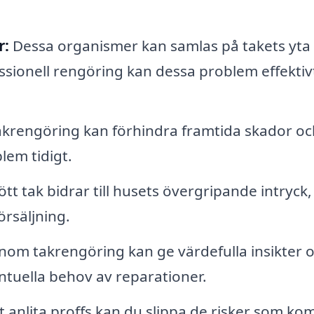
r:
Dessa organismer kan samlas på takets yta
sionell rengöring kan dessa problem effektiv
krengöring kan förhindra framtida skador oc
lem tidigt.
tt tak bidrar till husets övergripande intryck, 
örsäljning.
nom takrengöring kan ge värdefulla insikter 
ntuella behov av reparationer.
anlita proffs kan du slippa de risker som k