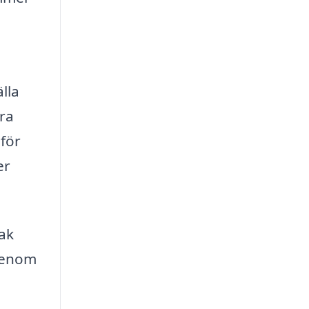
lla
era
för
er
tak
Genom