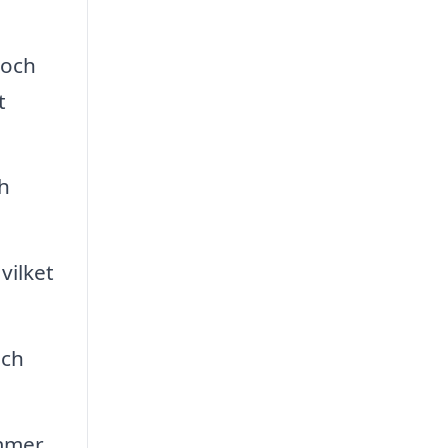
 och
t
h
vilket
och
ommer