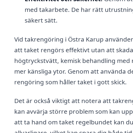
med takarbete. De har rätt utrustnin
säkert sätt.
Vid takrengöring i Östra Karup använder 
att taket rengörs effektivt utan att skad
högtryckstvätt, kemisk behandling med m
mer känsliga ytor. Genom att använda d
rengöring som håller taket i gott skick.
Det är också viktigt att notera att takre
kan avvärja större problem som kan up
att ta hand om taket regelbundet kan du 
allvarligare, vilket kan spara dig både ti