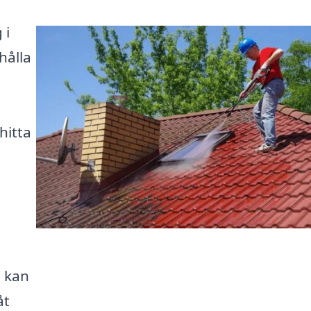
 i
hålla
hitta
u kan
åt