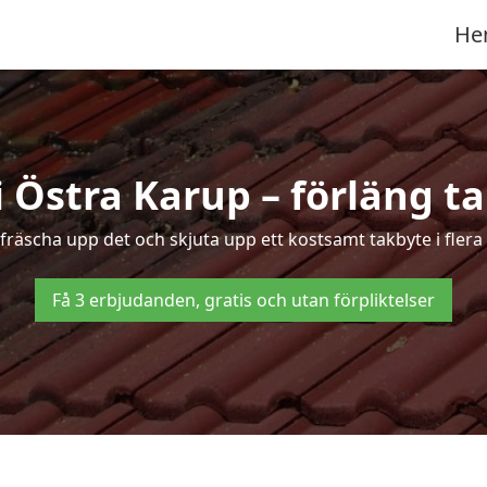
He
 Östra Karup – förläng ta
 fräscha upp det och skjuta upp ett kostsamt takbyte i fler
Få 3 erbjudanden, gratis och utan förpliktelser