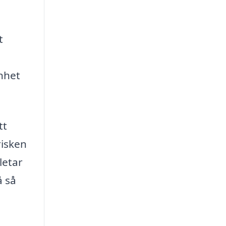
t
nhet
tt
risken
letar
å så