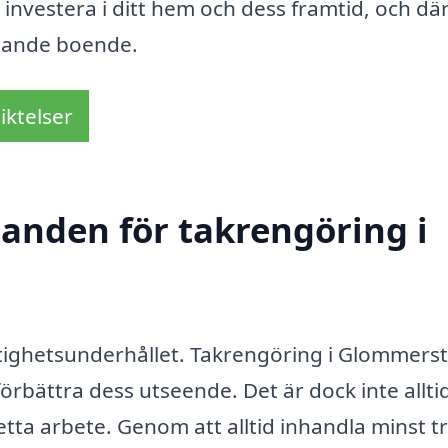
investera i ditt hem och dess framtid, och d
talande boende.
iktelser
danden för takrengöring i
fastighetsunderhållet. Takrengöring i Glommers
örbättra dess utseende. Det är dock inte alltid
detta arbete. Genom att alltid inhandla minst t