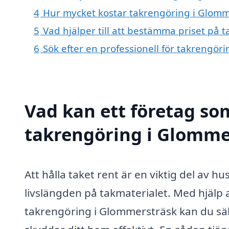
4
Hur mycket kostar takrengöring i Glomm
5
Vad hjälper till att bestämma priset på
6
Sök efter en professionell för takrengö
Vad kan ett företag som
takrengöring i Glommer
Att hålla taket rent är en viktig del av hu
livslängden på takmaterialet. Med hjälp 
takrengöring i Glommersträsk kan du säkers