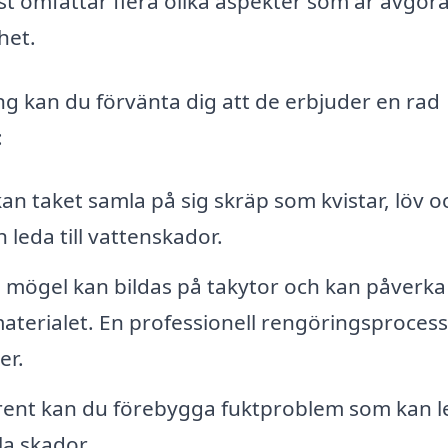
nst omfattar flera olika aspekter som är avgö
het.
ing kan du förvänta dig att de erbjuder en rad
:
n taket samla på sig skräp som kvistar, löv o
leda till vattenskador.
 mögel kan bildas på takytor och kan påverk
aterialet. En professionell rengöringsprocess
er.
rent kan du förebygga fuktproblem som kan l
la skador.