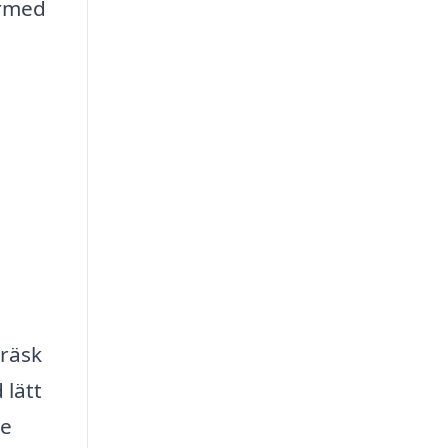
ärmed
träsk
 lätt
re