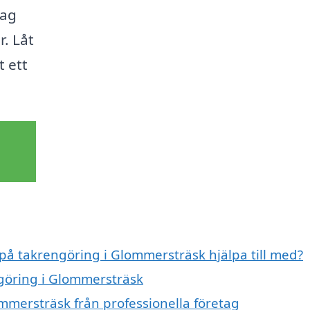
tag
. Låt
t ett
 på takrengöring i Glommersträsk hjälpa till med?
ngöring i Glommersträsk
mmersträsk från professionella företag