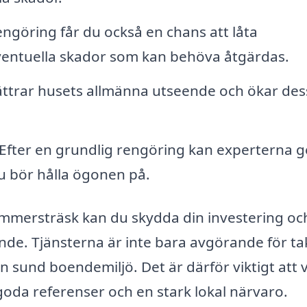
engöring får du också en chans att låta
eventuella skador som kan behöva åtgärdas.
bättrar husets allmänna utseende och ökar des
Efter en grundlig rengöring kan experterna g
u bör hålla ögonen på.
ommersträsk kan du skydda din investering oc
dande. Tjänsterna är inte bara avgörande för ta
en sund boendemiljö. Det är därför viktigt att v
 goda referenser och en stark lokal närvaro.