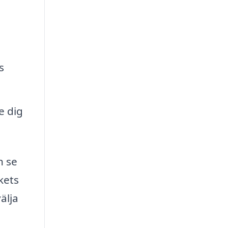
s
e dig
h se
kets
älja