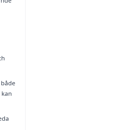
rande
ch
a både
 kan
eda