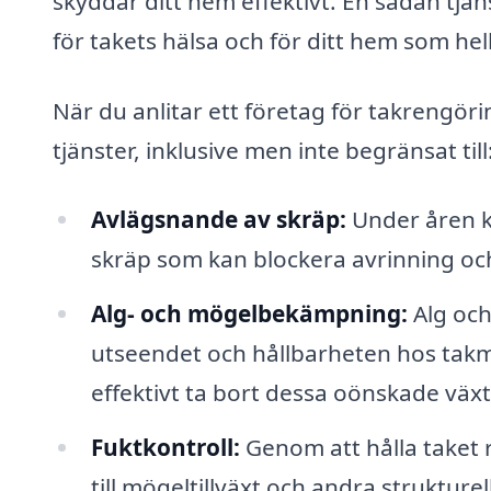
skyddar ditt hem effektivt. En sådan tjä
för takets hälsa och för ditt hem som hel
När du anlitar ett företag för takrengör
tjänster, inklusive men inte begränsat till
Avlägsnande av skräp:
Under åren ka
skräp som kan blockera avrinning och 
Alg- och mögelbekämpning:
Alg och
utseendet och hållbarheten hos takm
effektivt ta bort dessa oönskade växt
Fuktkontroll:
Genom att hålla taket 
till mögeltillväxt och andra strukturel