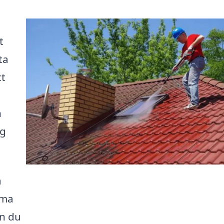
t
ta
tt
n
ig
a
mma
an du