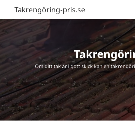
Takrengöring-pris.se
Takrengörin
Om ditt tak är i gott skick kan en takrengör