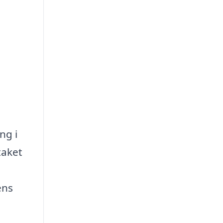
ng i
taket
ens