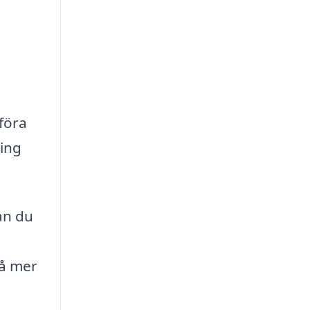
föra
ling
an du
på mer