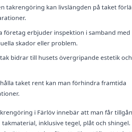
takrengöring kan livslängden på taket förl
rationer.
företag erbjuder inspektion i samband med
tuella skador eller problem.
 tak bidrar till husets övergripande estetik oc
ålla taket rent kan man förhindra framtida
tioner.
akrengöring i Färlöv innebär att man får tillgång
akmaterial, inklusive tegel, plåt och shingel.