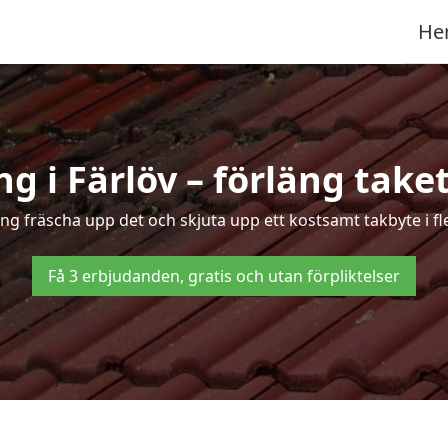
He
g i Färlöv – förläng taket
ing fräscha upp det och skjuta upp ett kostsamt takbyte i fl
Få 3 erbjudanden, gratis och utan förpliktelser