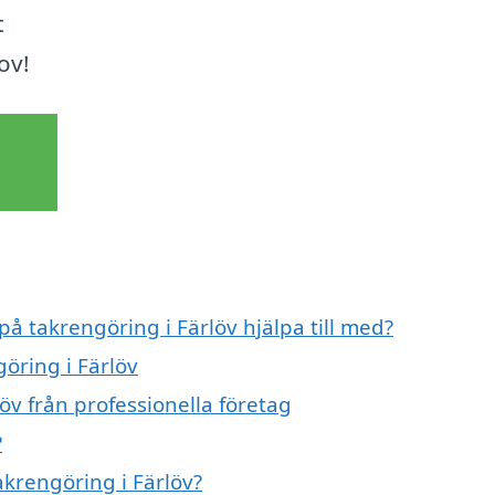
t
ov!
på takrengöring i Färlöv hjälpa till med?
göring i Färlöv
öv från professionella företag
?
akrengöring i Färlöv?