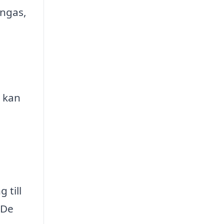
ängas,
h kan
 till
 De