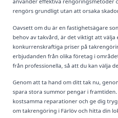
använder effektiva rengöringsmetoder och
rengörs grundligt utan att orsaka skador
Oavsett om du är en fastighetsägare som v
behov av takvård, är det viktigt att välja
konkurrenskraftiga priser på takrengörin
erbjudanden från olika företag i området
från professionella, så att du kan välja 
Genom att ta hand om ditt tak nu, genom 
spara stora summor pengar i framtiden. 
kostsamma reparationer och ge dig trygg
om takrengöring i Färlöv och hitta din lo