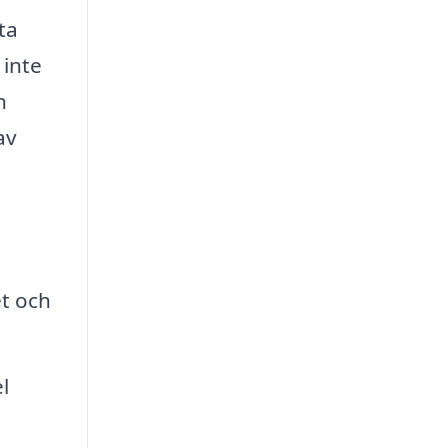
ta
 inte
h
av
et och
l