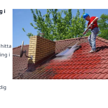
g i
 hitta
ing i
 dig