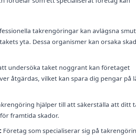
h fördelar som ett specialiserat företag kan
essionella takrengöringar kan avlägsna smut
 takets yta. Dessa organismer kan orsaka ska
t undersöka taket noggrant kan företaget
ver åtgärdas, vilket kan spara dig pengar på 
engöring hjälper till att säkerställa att ditt 
 för framtida skador.
:
Företag som specialiserar sig på takrengöri