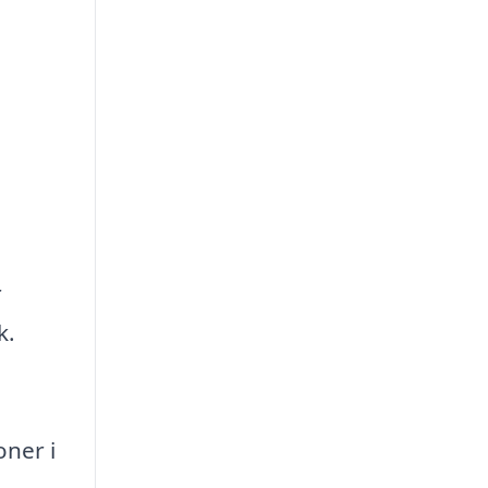
r
k.
oner i