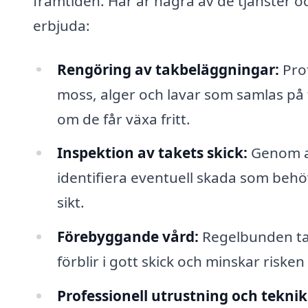
framtiden. Här är några av de tjänster oc
erbjuda:
Rengöring av takbeläggningar:
Prof
moss, alger och lavar som samlas på
om de får växa fritt.
Inspektion av takets skick:
Genom at
identifiera eventuell skada som behö
sikt.
Förebyggande vård:
Regelbunden takr
förblir i gott skick och minskar risken
Professionell utrustning och teknik