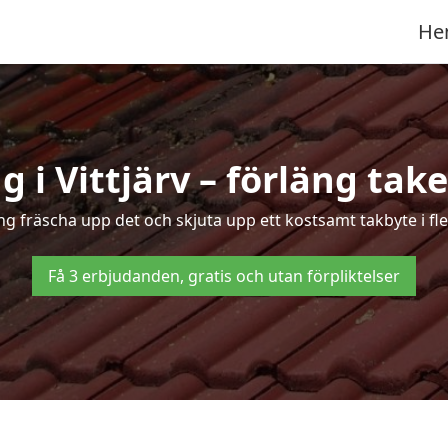
He
 i Vittjärv – förläng take
ng fräscha upp det och skjuta upp ett kostsamt takbyte i fle
Få 3 erbjudanden, gratis och utan förpliktelser