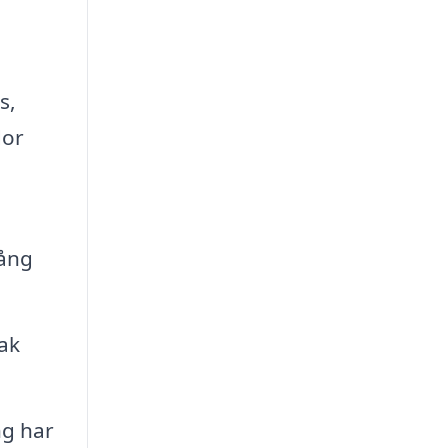
s,
dor
lång
tak
ng har