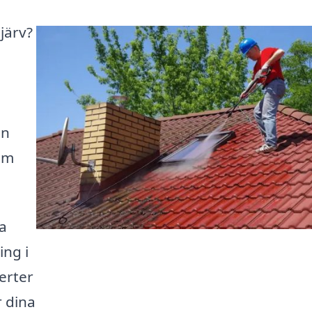
järv?
an
om
ta
ing i
erter
 dina