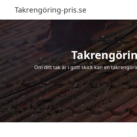
Takrengöring-pris.se
Takrengöring
Om ditt tak är i gott skick kan en takrengöri