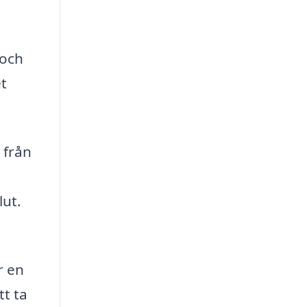
 och
t
 från
lut.
r en
tt ta