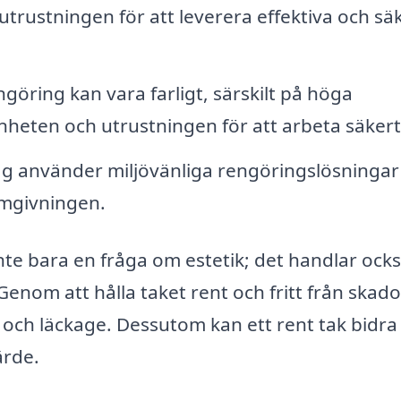
 utrustningen för att leverera effektiva och sä
göring kan vara farligt, särskilt på höga
nheten och utrustningen för att arbeta säkert
g använder miljövänliga rengöringslösninga
mgivningen.
r inte bara en fråga om estetik; det handlar oc
Genom att hålla taket rent och fritt från skad
ch läckage. Dessutom kan ett rent tak bidra t
ärde.