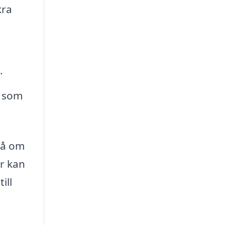
kra
.
r som
kså om
or kan
ill