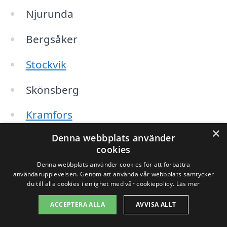
Njurunda
Bergsåker
Stockvik
Skönsberg
Kramfors
×
Denna webbplats använder
Liden
cookies
Matfors
Denna webbplats använder cookies för att förbättra
användarupplevelsen. Genom att använda vår webbplats samtycker
du till alla cookies i enlighet med vår cookiepolicy.
Läs mer
Genom att fylla i en enkel formulär på vår
ACCEPTERA ALLA
AVVISA ALLT
plattform, xn--takrengring-pris-swb.se,