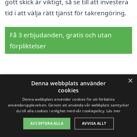
gott skick är viktigt, så se till att investera
tid i att välja rätt tjänst för takrengöring.
Få 3 erbjudanden, gratis och utan
förpliktelser
Sök efter en
×
Denna webbplats använder
cookies
professionell för
Denna webbplats använder cookies för att förbättra
takrengöring i andra
användarupplevelsen. Genom att använda vår webbplats samtycker
du till alla cookies i enlighet med vår cookiepolicy.
Läs mer
städer nära Västervik
ACCEPTERA ALLA
AVVISA ALLT