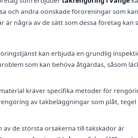
företag som erbjuder
takrengöring i Vänge
k
ossa och andra oönskade föroreningar som ka
är är några av de sätt som dessa företag kan 
ringstjänst kan erbjuda en grundlig inspekti
lla problem som kan behöva åtgärdas, såsom läc
material kräver specifika metoder för rengöri
rengöring av takbeläggningar som plåt, tegel 
 av de största orsakerna till takskador är