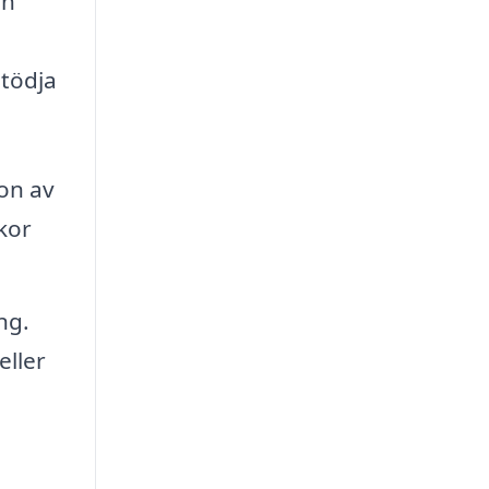
an
n
stödja
on av
kor
ng.
eller