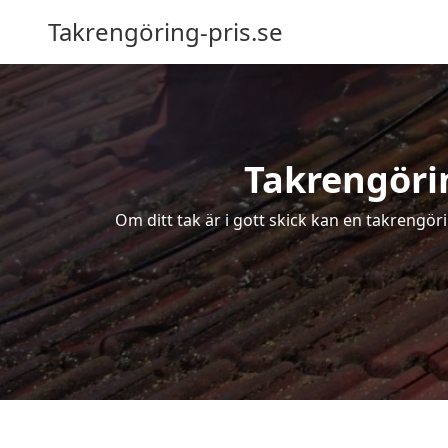
Takrengöring-pris.se
Takrengörin
Om ditt tak är i gott skick kan en takrengör