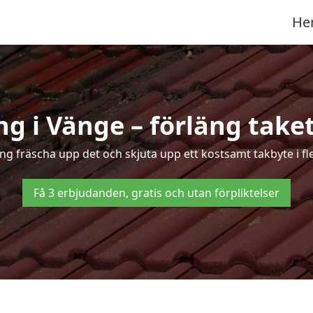
He
g i Vänge – förläng taket
ing fräscha upp det och skjuta upp ett kostsamt takbyte i f
Få 3 erbjudanden, gratis och utan förpliktelser