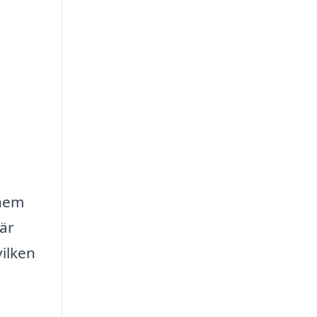
 hem
är
vilken