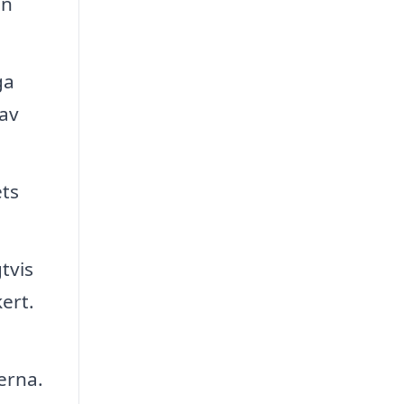
n
ga
 av
ets
tvis
ert.
erna.