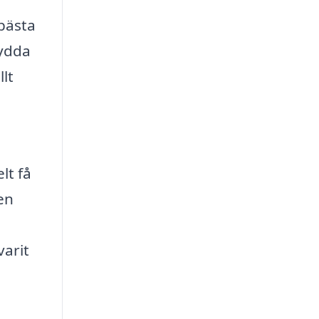
 bästa
kydda
lt
lt få
en
varit