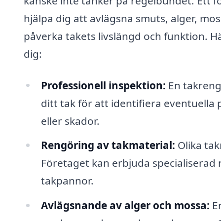
kanske inte tänker på regelbundet. Ett 
hjälpa dig att avlägsna smuts, alger, m
påverka takets livslängd och funktion. H
dig:
Professionell inspektion:
En takrengö
ditt tak för att identifiera eventue
eller skador.
Rengöring av takmaterial:
Olika tak
Företaget kan erbjuda specialiserad 
takpannor.
Avlägsnande av alger och mossa:
En