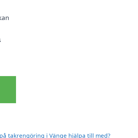
kan
s
 på takrengöring i Vänge hjälpa till med?