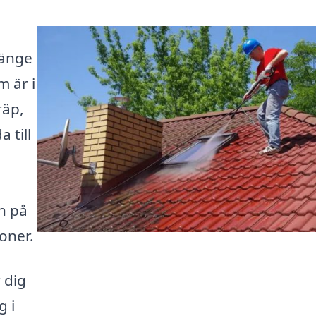
Vänge
m är i
räp,
 till
n på
oner.
 dig
g i