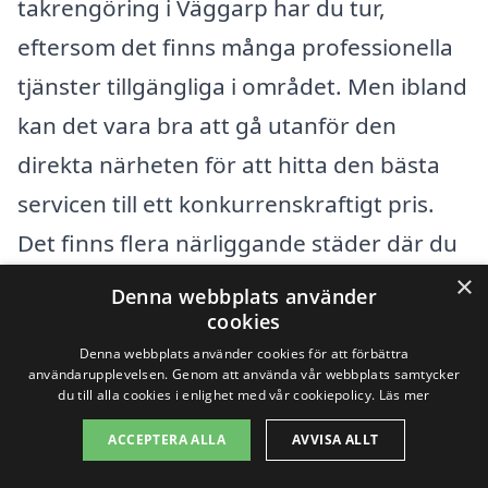
takrengöring i Väggarp har du tur,
eftersom det finns många professionella
tjänster tillgängliga i området. Men ibland
kan det vara bra att gå utanför den
direkta närheten för att hitta den bästa
servicen till ett konkurrenskraftigt pris.
Det finns flera närliggande städer där du
kan hitta pålitliga företag specialiserade
×
Denna webbplats använder
på takrengöring.
cookies
Denna webbplats använder cookies för att förbättra
användarupplevelsen. Genom att använda vår webbplats samtycker
Några av dessa städer inkluderar:
du till alla cookies i enlighet med vår cookiepolicy.
Läs mer
ACCEPTERA ALLA
AVVISA ALLT
Eslöv