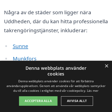
Några av de städer som ligger nära
Uddheden, där du kan hitta professionella
takrengöringstjänster, inkluderar:
Sunne
Munkfors
×
Denna webbplats använder
Ekshärad
cookies
Denna webbplats använder cookies för att förbättra
Hagfors
användarupplevelsen. Genom att använda vår webbplats samtycker
du till alla cookies i enlighet med vår cookiepolicy.
Läs mer
Grums
ACCEPTERA ALLA
AVVISA ALLT
Kil