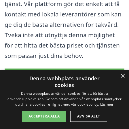
tjänst. Vår plattform gör det enkelt att få
kontakt med lokala leverantörer som kan
ge dig de bästa alternativen för takvård.
Tveka inte att utnyttja denna möjlighet
för att hitta det bästa priset och tjänsten
som passar just dina behov.
×
Få 3 erbjudanden, gratis och utan
Denna webbplats använder
cookies
förpliktelser
Denna webbplats använder cookies för att förbättra
användarupplevelsen. Genom att använda vår webbplats samtycker
du till alla cookies i enlighet med vår cookiepolicy.
Läs mer
Sök efter en
ACCEPTERA ALLA
AVVISA ALLT