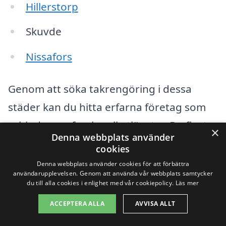
Hillerstorp
Skuvde
Nissafors
Genom att söka takrengöring i dessa
städer kan du hitta erfarna företag som
erbjuder professionella tjänster. De flesta
×
Denna webbplats använder
av dessa företag tillhandahåller en rad
cookies
tjänster, inklusive:
Denna webbplats använder cookies för att förbättra
användarupplevelsen. Genom att använda vår webbplats samtycker
du till alla cookies i enlighet med vår cookiepolicy.
Läs mer
Rengöring av takpannor och plåttak
ACCEPTERA ALLA
AVVISA ALLT
Avlägsnande av mossa och alger