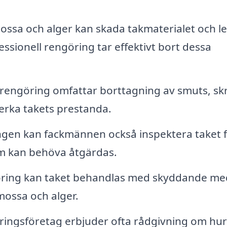
ssa och alger kan skada takmaterialet och led
ssionell rengöring tar effektivt bort dessa
rengöring omfattar borttagning av smuts, sk
erka takets prestanda.
gen kan fackmännen också inspektera taket 
om kan behöva åtgärdas.
öring kan taket behandlas med skyddande me
mossa och alger.
ringsföretag erbjuder ofta rådgivning om hu