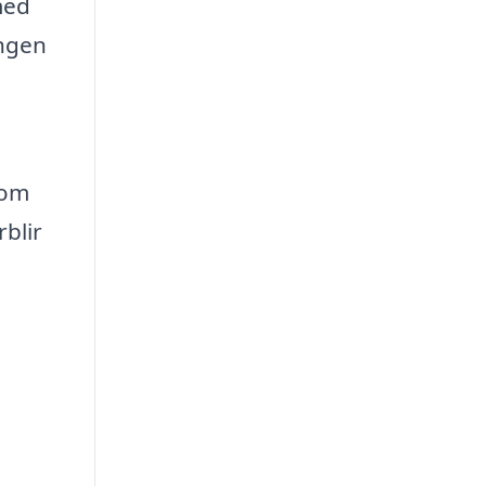
med
ingen
nom
blir