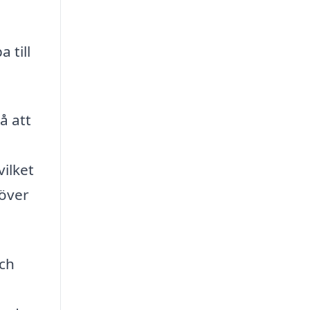
 till
å att
ilket
 över
och