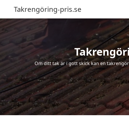
Takrengöring-pris.se
Takrengöri
Om ditt tak är i gott skick kan en takrengö