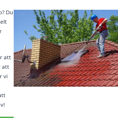
bo? Du
elt
r
r att
 att
r vi
att
v!