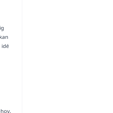
ig
 kan
 idé
ehov.