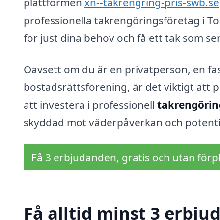
plattformen
xn--takrengring-pris-swb.se
professionella takrengöringsföretag i To
för just dina behov och få ett tak som se
Oavsett om du är en privatperson, en fas
bostadsrättsförening, är det viktigt att
att investera i professionell
takrengörin
skyddad mot väderpåverkan och potentie
Få 3 erbjudanden, gratis och utan förpl
Få alltid minst 3 erbju