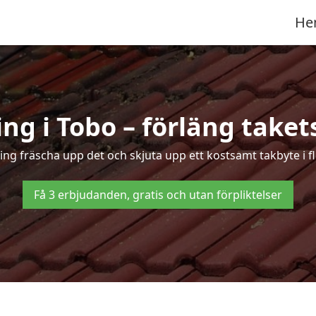
He
ng i Tobo – förläng takets
ring fräscha upp det och skjuta upp ett kostsamt takbyte i f
Få 3 erbjudanden, gratis och utan förpliktelser