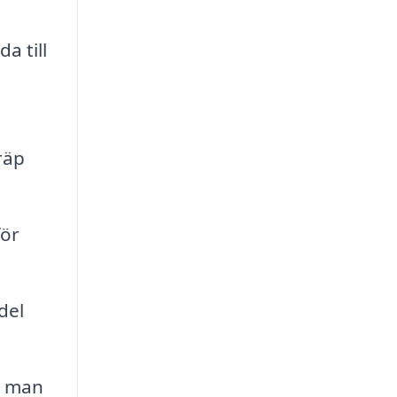
a till
räp
för
del
r man