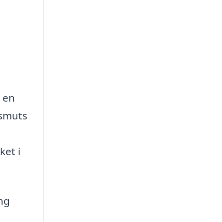
v en
 smuts
ket i
ng