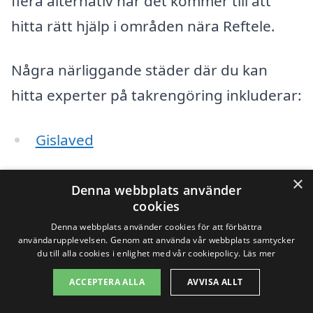
flera alternativ när det kommer till att
hitta rätt hjälp i områden nära Reftele.
Några närliggande städer där du kan
hitta experter på takrengöring inkluderar:
Gislaved
Värnamo
×
Denna webbplats använder
cookies
Smålandsstenar
Denna webbplats använder cookies för att förbättra
användarupplevelsen. Genom att använda vår webbplats samtycker
Bredaryd
du till alla cookies i enlighet med vår cookiepolicy.
Läs mer
Forsheda
ACCEPTERA ALLA
AVVISA ALLT