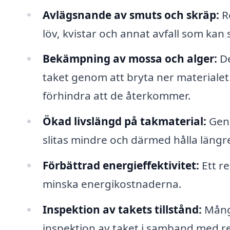
Avlägsnande av smuts och skräp:
Re
löv, kvistar och annat avfall som kan 
Bekämpning av mossa och alger:
De
taket genom att bryta ner materialet.
förhindra att de återkommer.
Ökad livslängd på takmaterial:
Geno
slitas mindre och därmed hålla längr
Förbättrad energieffektivitet:
Ett re
minska energikostnaderna.
Inspektion av takets tillstånd:
Många
inspektion av taket i samband med re