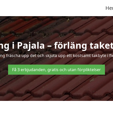
He
g i Pajala – förläng taket
ing fräscha upp det och skjuta upp ett kostsamt takbyte i fl
Få 3 erbjudanden, gratis och utan förpliktelser