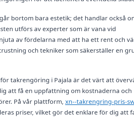
g går bortom bara estetik; det handlar också o
nsten utförs av experter som är vana vid
njuta av fördelarna med att ha ett rent och vä
trustning och tekniker som säkerställer en gr
 för takrengöring i Pajala är det värt att över
a dig att få en uppfattning om kostnaderna och
örer. På vår plattform,
xn--takrengring-pris-s
ras priser, vilket gör det enklare för dig att f