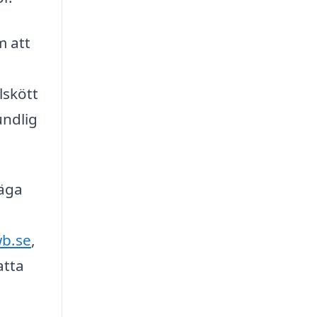
m att
lskött
undlig
väga
wb.se
,
atta