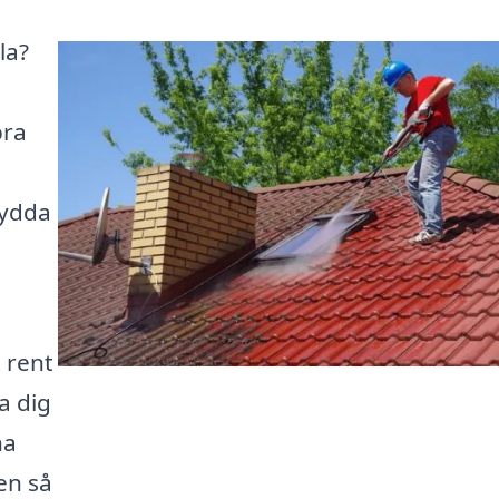
la?
bra
sydda
t rent
pa dig
na
en så