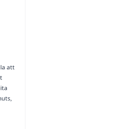
la att
t
ita
muts,