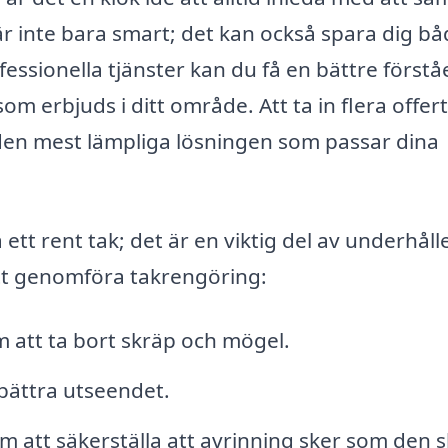
är inte bara smart; det kan också spara dig bå
essionella tjänster kan du få en bättre förstå
om erbjuds i ditt område. Att ta in flera offer
 den mest lämpliga lösningen som passar dina
ett rent tak; det är en viktig del av underhåll
att genomföra takrengöring:
 att ta bort skräp och mögel.
bättra utseendet.
m att säkerställa att avrinning sker som den s