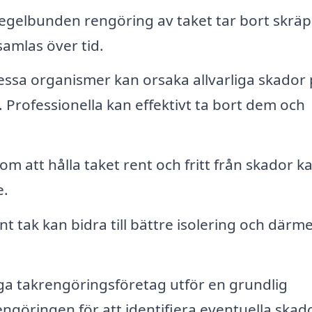
gelbunden rengöring av taket tar bort skrä
samlas över tid.
ssa organismer kan orsaka allvarliga skador
 Professionella kan effektivt ta bort dem och
m att hålla taket rent och fritt från skador k
e.
nt tak kan bidra till bättre isolering och därm
 takrengöringsföretag utför en grundlig
ngöringen för att identifiera eventuella skado