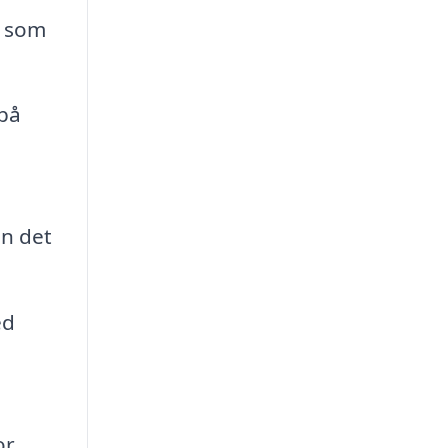
p som
 på
an det
ed
r.