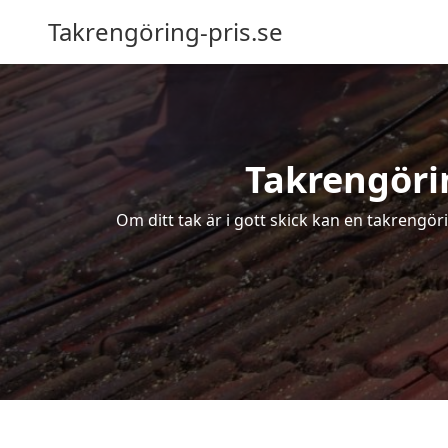
Takrengöring-pris.se
Takrengörin
Om ditt tak är i gott skick kan en takrengör