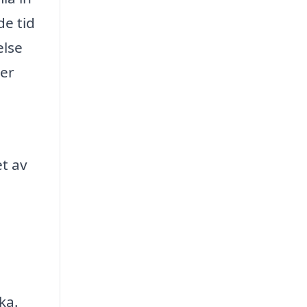
de tid
else
ter
et av
ka.