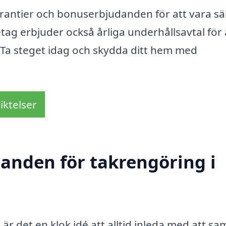
garantier och bonuserbjudanden för att vara s
etag erbjuder också årliga underhållsavtal för 
t. Ta steget idag och skydda ditt hem med
iktelser
danden för takrengöring i
är det en klok idé att alltid inleda med att sam