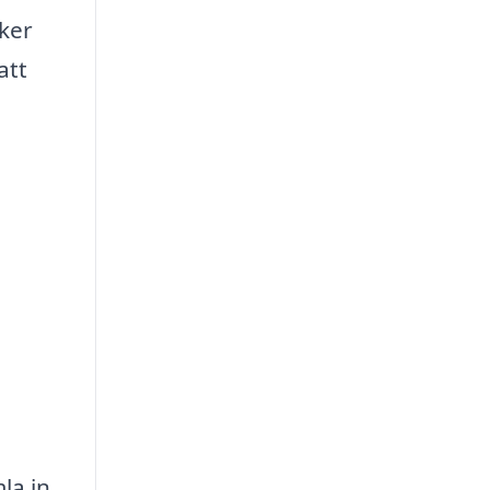
äker
att
la in