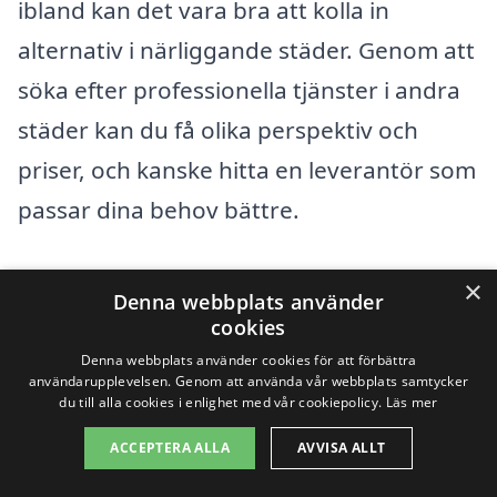
ibland kan det vara bra att kolla in
alternativ i närliggande städer. Genom att
söka efter professionella tjänster i andra
städer kan du få olika perspektiv och
priser, och kanske hitta en leverantör som
passar dina behov bättre.
Några av de städer som ligger nära
×
Denna webbplats använder
Ödeshög och som erbjuder
cookies
takrengöringstjänster är:
Denna webbplats använder cookies för att förbättra
användarupplevelsen. Genom att använda vår webbplats samtycker
du till alla cookies i enlighet med vår cookiepolicy.
Läs mer
Björka
ACCEPTERA ALLA
AVVISA ALLT
Heda