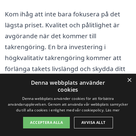
Kom ihåg att inte bara fokusera på det
lägsta priset. Kvalitet och pålitlighet är
avgörande när det kommer till
takrengöring. En bra investering i
högkvalitativ takrengöring kommer att
förlänga takets livslängd och skydda ditt
×
hem från framtida skador.
Denna webbplats använder
cookies
Denna webbplats använder cookies för att förbättra
Få 3 erbjudanden, gratis och utan
användarupplevelsen. Genom att använda vår webbplats samtycker
du till alla cookies i enlighet med vår cookiepolicy.
Läs mer
förpliktelser
ACCEPTERA ALLA
AVVISA ALLT