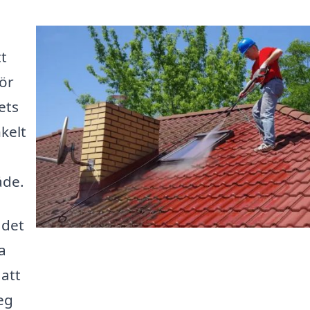
t
för
ets
kelt
åde.
 det
a
 att
eg