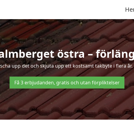
He
lmberget östra – förläng
räscha upp det och skjuta upp ett kostsamt takbyte i flera å
Få 3 erbjudanden, gratis och utan förpliktelser