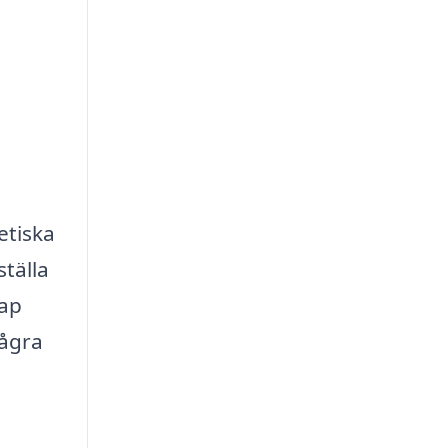
etiska
tälla
kap
några