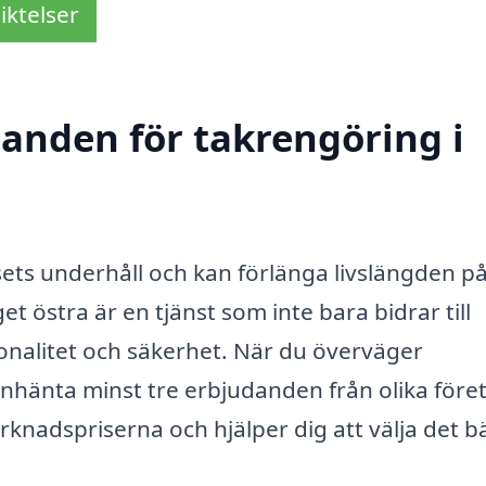
iktelser
danden för takrengöring i
husets underhåll och kan förlänga livslängden p
t östra är en tjänst som inte bara bidrar till
tionalitet och säkerhet. När du överväger
 inhänta minst tre erbjudanden från olika före
rknadspriserna och hjälper dig att välja det b