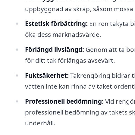
uppbyggnad av skräp, såsom mossa o
Estetisk förbättring:
En ren takyta b
öka dess marknadsvärde.
Förlängd livslängd:
Genom att ta bor
för ditt tak förlängas avsevärt.
Fuktsäkerhet:
Takrengöring bidrar t
vatten inte kan rinna av taket ordentl
Professionell bedömning:
Vid rengöri
professionell bedömning av takets skic
underhåll.