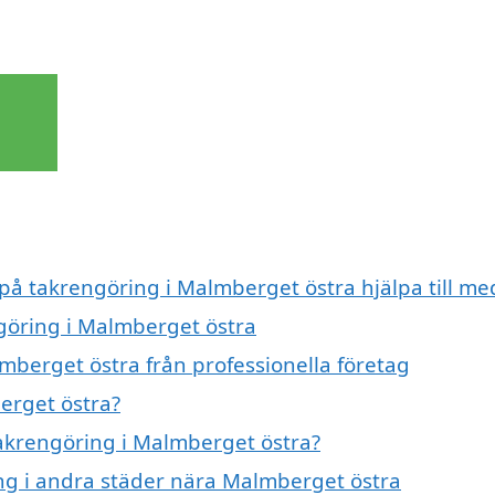
 på takrengöring i Malmberget östra hjälpa till me
ngöring i Malmberget östra
mberget östra från professionella företag
erget östra?
takrengöring i Malmberget östra?
ing i andra städer nära Malmberget östra