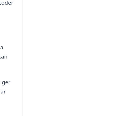
toder
ra
kan
t ger
 är