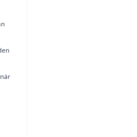
an
den
 när