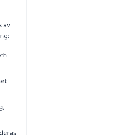
s av
ing:
och
het
g,
 deras