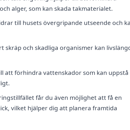
ch alger, som kan skada takmaterialet.
idrar till husets övergripande utseende och k
t skräp och skadliga organismer kan livsläng
ill att förhindra vattenskador som kan uppstå
igt.
ngstillfället får du även möjlighet att få en
k, vilket hjälper dig att planera framtida