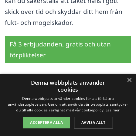
kan du säkerställa att taket hålls i gott
skick över tid och skyddar ditt hem från
fukt- och mögelskador.
Få 3 erbjudanden, gratis och utan
förpliktelser
×
Denna webbplats använder
Sök efter en
cookies
Denna webbplats använder cookies för att förbättra
professionell för
användarupplevelsen. Genom att använda vår webbplats samtycker
du till alla cookies i enlighet med vår cookiepolicy.
Läs mer
takrengöring i andra
ACCEPTERA ALLA
AVVISA ALLT
städer nära Limmared