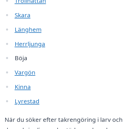
Trollhättan
Skara
Länghem
Herrljunga
Böja
Vargön
Kinna
Lyrestad
När du söker efter takrengöring i larv och