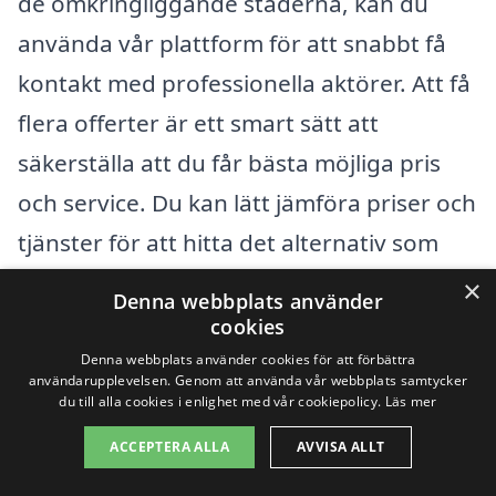
de omkringliggande städerna, kan du
använda vår plattform för att snabbt få
kontakt med professionella aktörer. Att få
flera offerter är ett smart sätt att
säkerställa att du får bästa möjliga pris
och service. Du kan lätt jämföra priser och
tjänster för att hitta det alternativ som
passar just dina behov.
×
Denna webbplats använder
cookies
Genom att välja en certifierad och erfaren
Denna webbplats använder cookies för att förbättra
användarupplevelsen. Genom att använda vår webbplats samtycker
takrengöringsfirma, kan du vara säker på
du till alla cookies i enlighet med vår cookiepolicy.
Läs mer
att arbetet utförs korrekt och effektivt.
ACCEPTERA ALLA
AVVISA ALLT
Dessutom kan en professionell rengöring