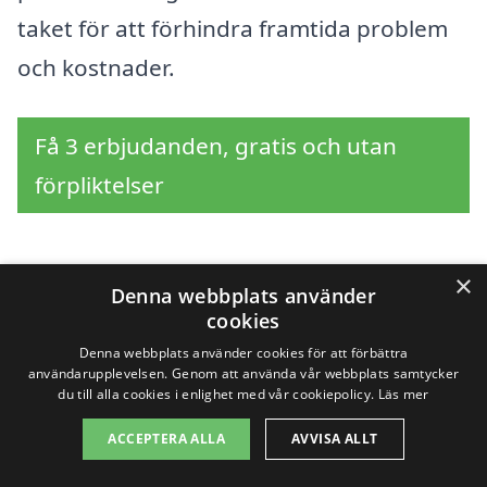
taket för att förhindra framtida problem
och kostnader.
Få 3 erbjudanden, gratis och utan
förpliktelser
×
Sök efter en
Denna webbplats använder
cookies
professionell för
Denna webbplats använder cookies för att förbättra
användarupplevelsen. Genom att använda vår webbplats samtycker
takrengöring i andra
du till alla cookies i enlighet med vår cookiepolicy.
Läs mer
ACCEPTERA ALLA
AVVISA ALLT
städer nära