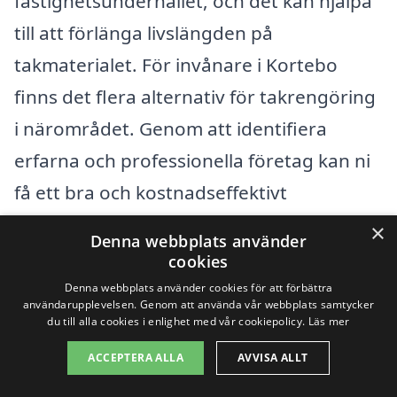
fastighetsunderhållet, och det kan hjälpa
till att förlänga livslängden på
takmaterialet. För invånare i Kortebo
finns det flera alternativ för takrengöring
i närområdet. Genom att identifiera
erfarna och professionella företag kan ni
få ett bra och kostnadseffektivt
erbjudande för just era behov.
×
Denna webbplats använder
cookies
När ni söker efter takrengöring i Kortebo
Denna webbplats använder cookies för att förbättra
användarupplevelsen. Genom att använda vår webbplats samtycker
kan det vara användbart att även kolla in
du till alla cookies i enlighet med vår cookiepolicy.
Läs mer
närliggande städer. Här är några exempel
ACCEPTERA ALLA
AVVISA ALLT
på städer där ni kan hitta professionella